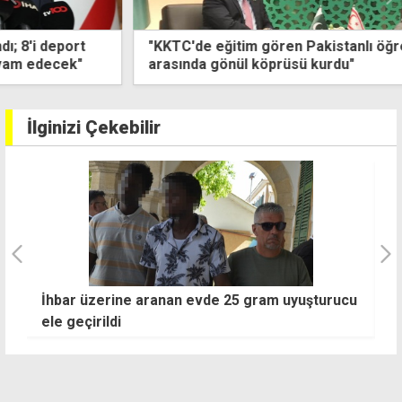
"KKTC'de eğitim gören Pakistanlı öğrenciler iki ülke
arasında gönül köprüsü kurdu"
İlginizi Çekebilir
İhbar üzerine aranan evde 25 gram uyuşturucu
İ
ele geçirildi
s