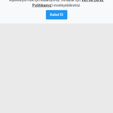
kişiselleştirmek için kullanıyoruz. Detaylar için
Veri ve Çerez
9 Ağustos 2026
Politikamız
'ı inceleyebilirsiniz.
A
A
Kabul Et
2026-2027 öğretim yılı öğretmenlik
sınavları tamamlandı. Toplam 50 branşta
yapılan sınavlara 2 bin 253 aday katıldı.
İtirazların ardından 60 ve üzeri puan
alanlar başarı listesine girecek, ihtiyaç
doğrultusunda adaylar mülakata
çağrılacak.