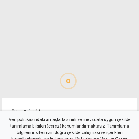
Gündem
KKTC
Öğretmenlik sınavlarında
Veri politikasındaki amaçlarla sınırlı ve mevzuata uygun şekilde
tanımlama bilgileri (çerez) konumlandırmaktayız. Tanımlama
sıra mülakat ve atamalarda
bilgilerini; sitemizin doğru şekilde çalışması ve içerikleri