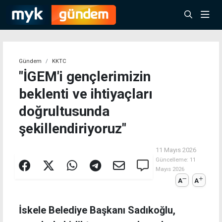
Gündem
KKTC
"İGEM'i gençlerimizin
beklenti ve ihtiyaçları
doğrultusunda
şekillendiriyoruz"
11 Mayıs 2026
Güncelleme:
11
Mayıs 2026
A
A
İskele Belediye Başkanı Sadıkoğlu,