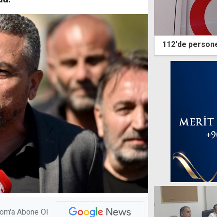
112'de personel
com'a Abone Ol