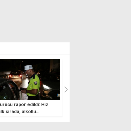
onlarımız çalışma izni
Özersay: Çağdaş bir yönetim
rmadı" savunması yapan
birlikte başaracağız
lar ihraç edilecek