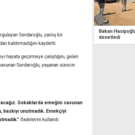
 Hasipoğlu, sıcakta çalışma yasağını
Azerbaycan pa
gulayan Serdaroğlu, yanlış bir
ledi
20 Temmuz ziy
n kaldırmadığını kaydetti.
yi hayata geçirmeye çalıştığını, gelen
savunan Serdaroğlu, yaşanan sürecin
uracağız. Sokaklarda emeğini savunan
ı, baskıyı unutmadık. Emekçiyi
utmadık."
ifadelerini kullandı.