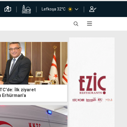
Lefkoşa 32°C
C'de: İlk ziyaret
 Erhürman'a