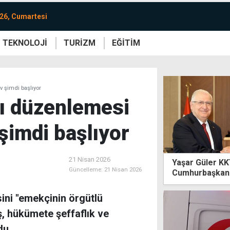
26, Cumartesi
TEKNOLOJİ
TURİZM
EĞİTİM
re
Yaşam
Sanat
Etkinlik
av şimdi başlıyor
ğı düzenlemesi
 şimdi başlıyor
21 Nisan 2026
Yaşar Güler KKT
Güncelleme:
21 Nisan 2026
Cumhurbaşkanı
ini "emekçinin örgütlü
, hükümete şeffaflık ve
du.