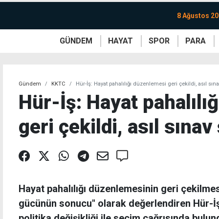
8 Ağustos 20
GÜNDEM
HAYAT
SPOR
PARA
KKTC
Magazin
KKTC
Ekonomi
Türkiye
Türkiye
Kripto
Sağlık
Güney
Avrupa
Döviz
Kadın
Dünya
Dünya
Borsa
Lezzetler
Çev
Gündem
KKTC
Hür-İş: Hayat pahalılığı düzenlemesi geri çekildi, asıl sın
Hür-İş: Hayat pahalılı
geri çekildi, asıl sınav
Hayat pahalılığı düzenlemesinin geri çekilmes
gücünün sonucu" olarak değerlendiren Hür-İş
politika değişikliği ile seçim çağrısında bulun