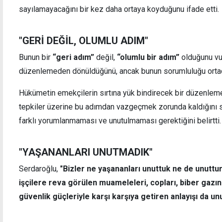
sayılamayacağını bir kez daha ortaya koyduğunu ifade etti.
"GERİ DEĞİL, OLUMLU ADIM"
Liderler 26 Ağustos'ta buluşuyor
Bakan
Bunun bir
“geri adım”
değil,
“olumlu bir adım”
olduğunu vur
denet
düzenlemeden dönüldüğünü, ancak bunun sorumluluğu ortada
Hükümetin emekçilerin sırtına yük bindirecek bir düzenleme
tepkiler üzerine bu adımdan vazgeçmek zorunda kaldığını 
farklı yorumlanmaması ve unutulmaması gerektiğini belirtti.
"YAŞANANLARI UNUTMADIK"
Serdaroğlu,
"Bizler ne yaşananları unuttuk ne de unutt
işçilere reva görülen muameleleri, copları, biber gazın
güvenlik güçleriyle karşı karşıya getiren anlayışı da un