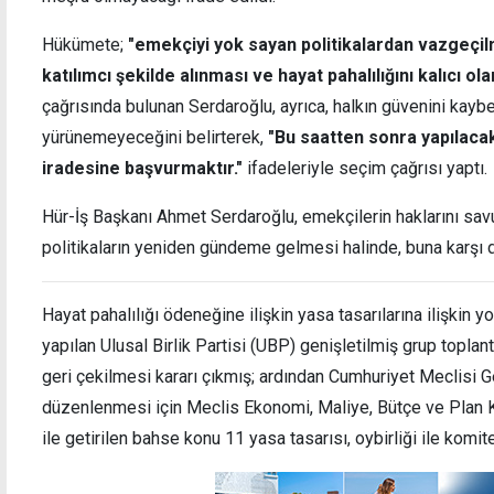
Hükümete;
"emekçiyi yok sayan politikalardan vazgeçil
katılımcı şekilde alınması ve hayat pahalılığını kalıcı o
çağrısında bulunan Serdaroğlu, ayrıca, halkın güvenini kaybe
yürünemeyeceğini belirterek,
"Bu saatten sonra yapılacak
iradesine başvurmaktır."
ifadeleriyle seçim çağrısı yaptı.
Hür-İş Başkanı Ahmet Serdaroğlu, emekçilerin haklarını s
politikaların yeniden gündeme gelmesi halinde, buna karşı d
Hayat pahalılığı ödeneğine ilişkin yasa tasarılarına ilişkin y
yapılan Ulusal Birlik Partisi (UBP) genişletilmiş grup toplan
geri çekilmesi kararı çıkmış; ardından Cumhuriyet Meclisi 
düzenlenmesi için Meclis Ekonomi, Maliye, Bütçe ve Plan K
ile getirilen bahse konu 11 yasa tasarısı, oybirliği ile komit