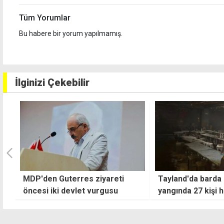
Tüm Yorumlar
Bu habere bir yorum yapılmamış.
İlginizi Çekebilir
Tayland'da barda çıkan
Fidan ve Guterre
yangında 27 kişi hayatını
gelişmeleri görü
kaybetti