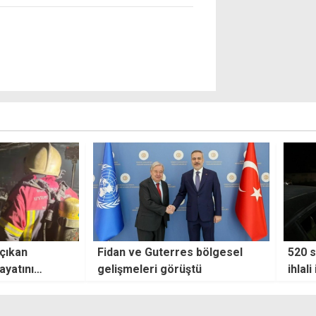
s bölgesel
520 sürücü rapor edildi: Hız
"Patr
ştü
ihlali ilk sırada, alkollü
çıka
sürücüler ikinci sırada
zanlı