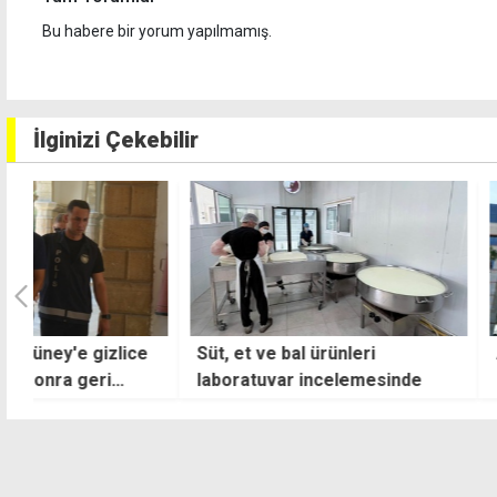
Bu habere bir yorum yapılmamış.
İlginizi Çekebilir
e
Süt, et ve bal ürünleri
Aşırı sıcaklar ve 
laboratuvar incelemesinde
elektrik sistemin
Kıbrıs dönüşümlü 
karşı karşıya