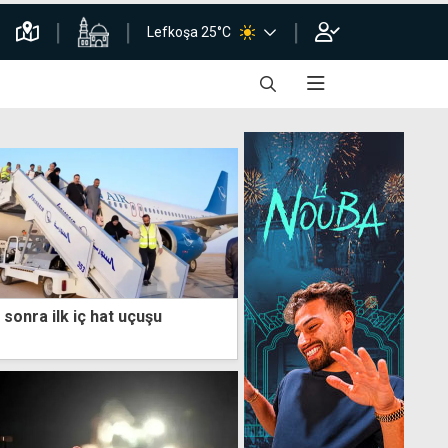
Lefkoşa 25°C
 sonra ilk iç hat uçuşu