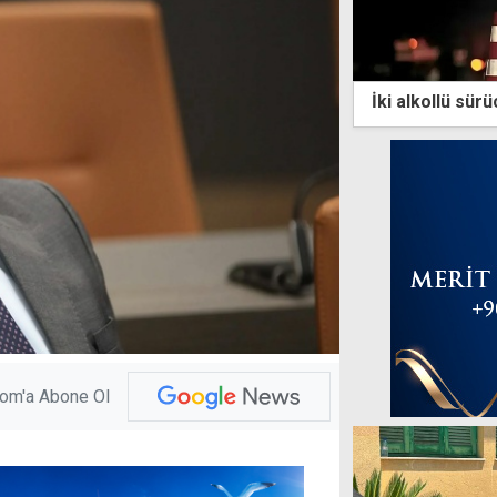
İki alkollü sürü
com'a Abone Ol