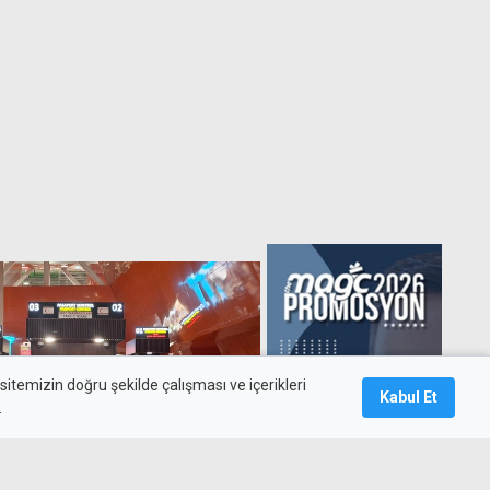
itemizin doğru şekilde çalışması ve içerikleri
Kabul Et
.
için son başvuru tarihi 9