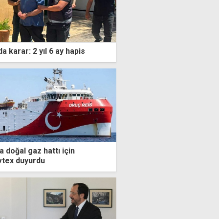
a karar: 2 yıl 6 ay hapis
a doğal gaz hattı için
vtex duyurdu