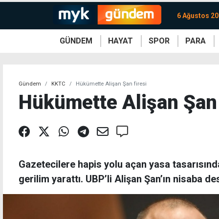
6 Ağustos 2
GÜNDEM
HAYAT
SPOR
PARA
KKTC
Magazin
KKTC
Ekonomi
Türkiye
Türkiye
Kripto
Sağlık
Güney
Avrupa
Döviz
Kadın
Dünya
Dünya
Borsa
Lezzetler
Çev
Gündem
KKTC
Hükümette Alişan Şan firesi
Hükümette Alişan Şan 
Gazetecilere hapis yolu açan yasa tasarısın
gerilim yarattı. UBP’li Alişan Şan’ın nisaba d