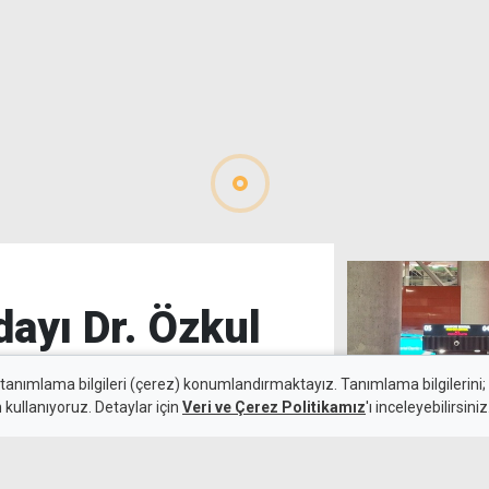
ayı Dr. Özkul
 tanımlama bilgileri (çerez) konumlandırmaktayız. Tanımlama bilgilerini; s
n kullanıyoruz. Detaylar için
Veri ve Çerez Politikamız
'ı inceleyebilirsiniz
6 Ağustos 2026
Muhaceret affı 
Güncelleme:
6 Ağustos 2026
Temmuz