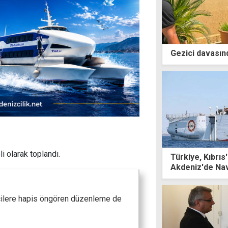
Gezici davasınd
i olarak toplandı.
Türkiye, Kıbrıs'
Akdeniz'de Na
ecilere hapis öngören düzenleme de