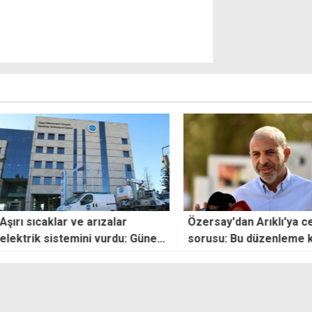
arızalar
Özersay'dan Arıklı'ya cezaevi
Ercan
i vurdu: Güney
sorusu: Bu düzenleme kim için
giriş
kesintilerle
yapıldı?
çalış