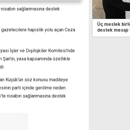
’ın nisabın sağlanmasına destek
slek birliğinden çözüm çabalarına
Şampiyon Melek
gazetecilere hapislik yolu açan Ceza
k mesajı ve tüm taraflara sorumluluk
yaşayacak
çağrısı
asi İşler ve Dışilişkiler Komitesi'nde
n Şan'ın, yasa kapsamında özellikle
di.
Hasan Küçük’ün söz konusu maddeye
inin parti içinde gerilime neden
is’te nisabın sağlanmasına destek