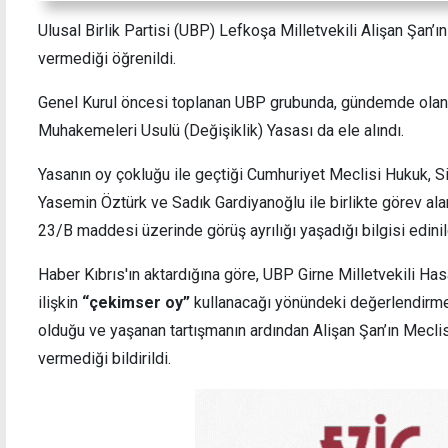
Ulusal Birlik Partisi (UBP) Lefkoşa Milletvekili Alişan Şan
vermediği öğrenildi.
İç kesimlerde sağanak ve gök gürültüsü
Üç me
Genel Kurul öncesi toplanan UBP grubunda, gündemde olan 
bekleniyor
deste
alma 
Muhakemeleri Usulü (Değişiklik) Yasası da ele alındı.
Yasanın oy çokluğu ile geçtiği Cumhuriyet Meclisi Hukuk, Siy
Yasemin Öztürk ve Sadık Gardiyanoğlu ile birlikte görev ala
23/B maddesi üzerinde görüş ayrılığı yaşadığı bilgisi edinil
Haber Kıbrıs'ın aktardığına göre, UBP Girne Milletvekili 
ilişkin
“çekimser oy”
kullanacağı yönündeki değerlendirmes
olduğu ve yaşanan tartışmanın ardından Alişan Şan’ın Mecl
vermediği bildirildi.