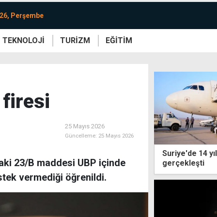
026, Perşembe
TEKNOLOJİ
TURİZM
EĞİTİM
re
Yaşam
Sanat
Etkinlik
firesi
25 Mayıs 2026
Güncelleme:
25 Mayıs 2026
Suriye'de 14 yıl
daki 23/B maddesi UBP içinde
gerçekleşti
estek vermediği öğrenildi.