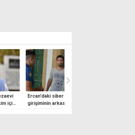
'daki siber saldırı
Öğretmenlik sınavı sonrası
iminin arkasından eski
geçici listeye girenler branş
an çıktı
sınavlarına müracaat
edebilecek