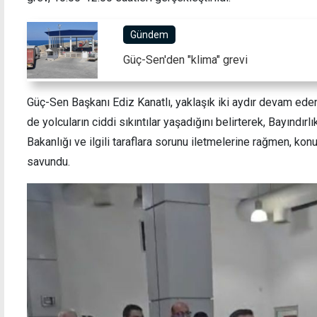
Gündem
Güç-Sen'den "klima" grevi
Gözler Guterres'te: Kıbrıs temaslarının
Trafi
sonucu bugün açıklanacak
ehliy
Güç-Sen Başkanı Ediz Kanatlı, yaklaşık iki aydır devam ede
gidin
de yolcuların ciddi sıkıntılar yaşadığını belirterek, Bayındırl
Bakanlığı ve ilgili taraflara sorunu iletmelerine rağmen, ko
savundu.