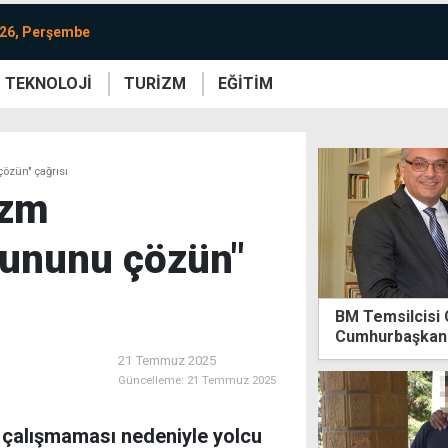
026, Perşembe
TEKNOLOJİ
TURİZM
EĞİTİM
re
Yaşam
Sanat
Etkinlik
özün" çağrısı
izm
rununu çözün"
BM Temsilcisi 
Cumhurbaşkanl
21 Temmuz 2025
Güncelleme:
21 Temmuz 2025
r çalışmaması nedeniyle yolcu