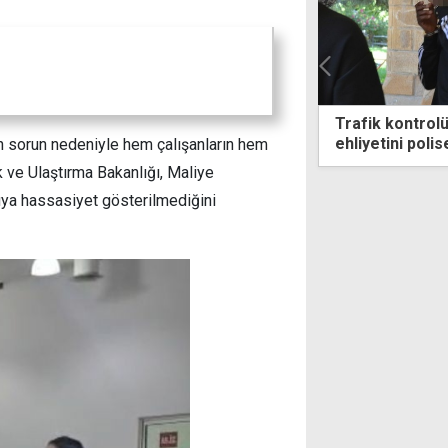
k kontrolünde vefat eden abisinin
Cumhurbaşkanı
etini polise verdi, ceza ödemeye
fenalaştı!
n sorun nedeniyle hem çalışanların hem
ce tutuklandı
ık ve Ulaştırma Bakanlığı, Maliye
nuya hassasiyet gösterilmediğini