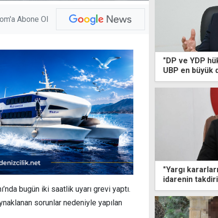
com'a Abone Ol
"DP ve YDP hük
UBP en büyük d
"Yargı kararları
idarenin takdir
edilemez"
nda bugün iki saatlik uyarı grevi yaptı.
aynaklanan sorunlar nedeniyle yapılan