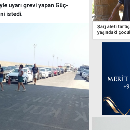
yle uyarı grevi yapan Güç-
i istedi.
Şarj aleti tart
yaşındaki çocuk