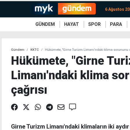
6 Ağustos 2
GÜNDEM
HAYAT
SPOR
PARA
KKTC
Magazin
KKTC
Ekonomi
Türkiye
Türkiye
Kripto
Sağlık
Güney
Avrupa
Döviz
Kadın
Dünya
Dünya
Borsa
Lezzetler
Çev
Gündem
KKTC
Hükümete, "Girne Turizm Limanı'ndaki klima sorununu ç
Hükümete, "Girne Tur
Limanı'ndaki klima so
çağrısı
Girne Turizm Limanı'ndaki klimaların iki aydı