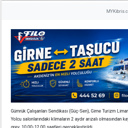
MYKibris.
Gümrük Çalışanları Sendikası (Güç-Sen), Girne Turizm Limanı’
Yolcu salonlarındaki klimaların 2 aydır arızalı olmasından k
grev, 10.00-12.00 saatleri gerçekleştirildi.