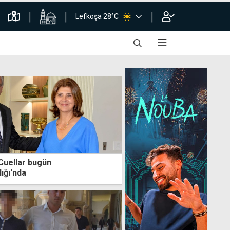
Lefkoşa 28°C
Cuellar bugün
ığı'nda