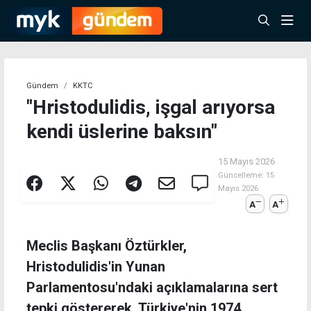
Gündem
KKTC
"Hristodulidis, işgal arıyorsa
kendi üslerine baksın"
15 Mayıs 2026
Güncelleme:
15
Mayıs 2026
A
A
Meclis Başkanı Öztürkler,
Hristodulidis'in Yunan
Parlamentosu'ndaki açıklamalarına sert
tepki göstererek, Türkiye'nin 1974