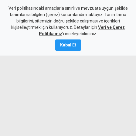
"İlişki tartışması" bıçaklı
Veri politikasındaki amaçlarla sınırlı ve mevzuata uygun şekilde
tanımlama bilgileri (çerez) konumlandırmaktayız. Tanımlama
yaralamayla sonuçlandı
bilgilerini; sitemizin doğru şekilde çalışması ve içerikleri
kişiselleştirmek için kullanıyoruz. Detaylar için
Veri ve Çerez
10 Ağustos 2026
Politikamız
'ı inceleyebilirsiniz.
A
A
Kabul Et
Gönyeli’de ilişkiye girme teklifini
reddettiği iddiasıyla evinde misafir ettiği
kadını bıçakla yaralayan zanlı bu sabah
mahkemeye çıkarıldı.