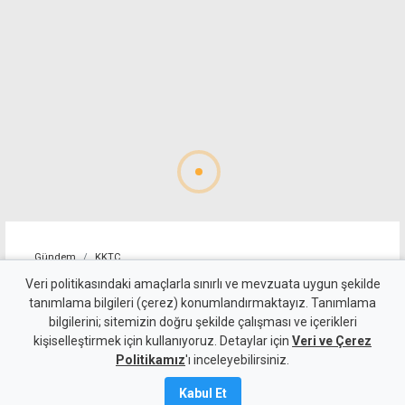
Gündem
KKTC
İsim benzerliği iş insanını
Veri politikasındaki amaçlarla sınırlı ve mevzuata uygun şekilde
tanımlama bilgileri (çerez) konumlandırmaktayız. Tanımlama
mağdur etti: Dava ve sanıkla
bilgilerini; sitemizin doğru şekilde çalışması ve içerikleri
kişiselleştirmek için kullanıyoruz. Detaylar için
ilgim yok
Veri ve Çerez
Politikamız
'ı inceleyebilirsiniz.
8 Ağustos 2026
Kabul Et