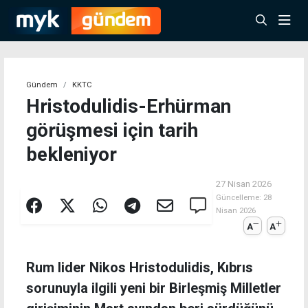
Gündem
KKTC
Hristodulidis-Erhürman
görüşmesi için tarih
bekleniyor
27 Nisan 2026
Güncelleme:
28
Nisan 2026
A
A
Rum lider Nikos Hristodulidis, Kıbrıs
sorunuyla ilgili yeni bir Birleşmiş Milletler