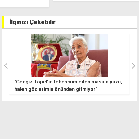
İlginizi Çekebilir
n
"Cengiz Topel'in tebessüm eden masum yüzü,
E
m,
halen gözlerimin önünden gitmiyor"
al