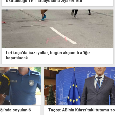
okutulduğu TRT stüdyosunu ziyaret etti
Lefkoşa'da bazı yollar, bugün akşam trafiğe
kapatılacak
Taçoy: AB'nin Kıbrıs'taki tutumu sorgulanmalı