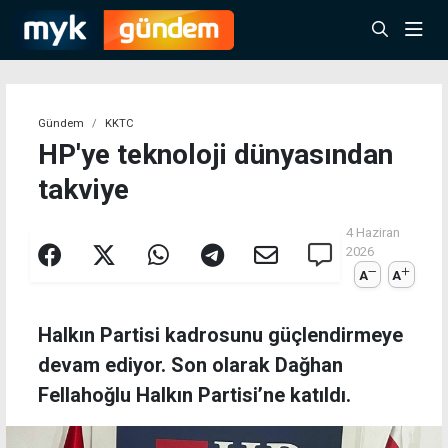
Gündem
KKTC
HP'ye teknoloji dünyasından
takviye
4 Haziran
2026
A
A
Halkın Partisi kadrosunu güçlendirmeye
devam ediyor. Son olarak Dağhan
Fellahoğlu Halkın Partisi’ne katıldı.