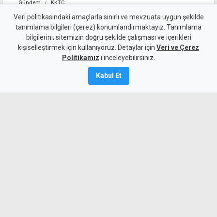
Gündem
KKTC
Şenkul'un yanıtı gecikmedi:
Veri politikasındaki amaçlarla sınırlı ve mevzuata uygun şekilde
tanımlama bilgileri (çerez) konumlandırmaktayız. Tanımlama
Gerçekleri söylemem belli ki
bilgilerini; sitemizin doğru şekilde çalışması ve içerikleri
kişiselleştirmek için kullanıyoruz. Detaylar için
başbakanı rahatsız etmiş
Veri ve Çerez
Politikamız
'ı inceleyebilirsiniz.
9 Ağustos 2026
Kabul Et
Güncelleme:
9 Ağustos
2026
A
A
UBP'ye yanıtında, gerçekleri
söylemesinin başbakanı rahatsız ettiğini
belirten Murat Şenkul, başbakanın
eleştirilere "çocukça laf yetiştirmek"
yerine görevinin başına dönüp gereken
kararları hızlıca alması gerektiğini