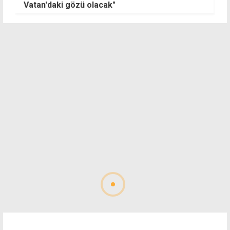
Vatan'daki gözü olacak"
l