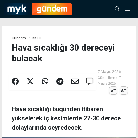
Gündem
KKTC
Hava sıcaklığı 30 dereceyi
bulacak
7 Mayıs 2026
Güncelleme:
7
Mayıs 2026
A
A
Hava sıcaklığı bugünden itibaren
yükselerek iç kesimlerde 27-30 derece
dolaylarında seyredecek.