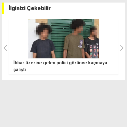
İlginizi Çekebilir
i
İhbar üzerine gelen polisi görünce kaçmaya
G
çalıştı
Y