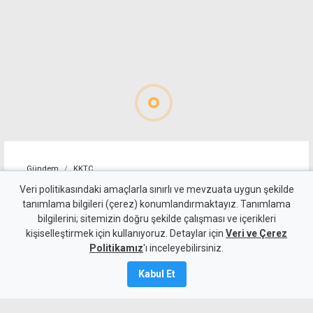
Gündem
KKTC
Geçitköy'deki ölümlü kazada
Veri politikasındaki amaçlarla sınırlı ve mevzuata uygun şekilde
tanımlama bilgileri (çerez) konumlandırmaktayız. Tanımlama
sürücüyü gizlemeye
bilgilerini; sitemizin doğru şekilde çalışması ve içerikleri
kişiselleştirmek için kullanıyoruz. Detaylar için
çalıştılar: 4 kişi tutuklandı
Veri ve Çerez
Politikamız
'ı inceleyebilirsiniz.
7 Ağustos 2026
Kabul Et
Güncelleme:
8 Ağustos
2026
A
A