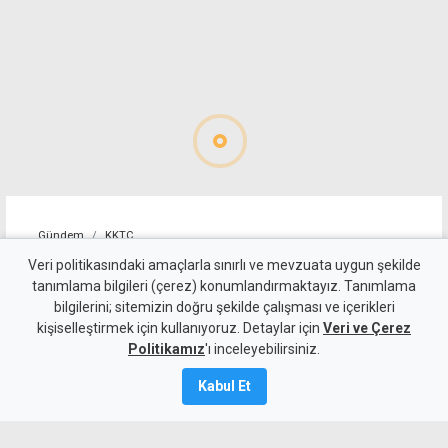
Gündem
KKTC
Dr. Şemsi Kazım Erkman
Veri politikasındaki amaçlarla sınırlı ve mevzuata uygun şekilde
tanımlama bilgileri (çerez) konumlandırmaktayız. Tanımlama
yaşamını yitirdi
bilgilerini; sitemizin doğru şekilde çalışması ve içerikleri
kişiselleştirmek için kullanıyoruz. Detaylar için
Veri ve Çerez
7 Ağustos 2026
Politikamız
'ı inceleyebilirsiniz.
A
A
Kabul Et
Kıbrıs Türk toplumunun ilk hekimlerinden