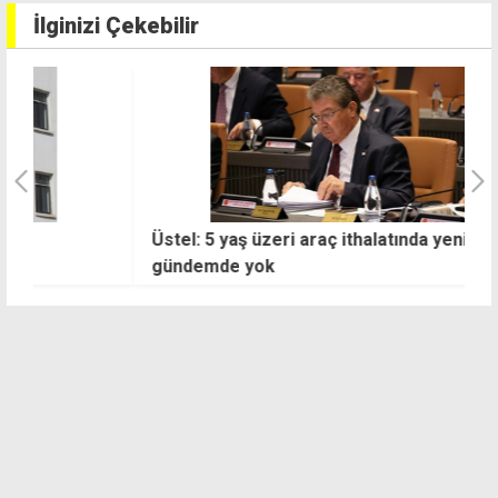
İlginizi Çekebilir
Üstel: 5 yaş üzeri araç ithalatında yeni af
F
gündemde yok