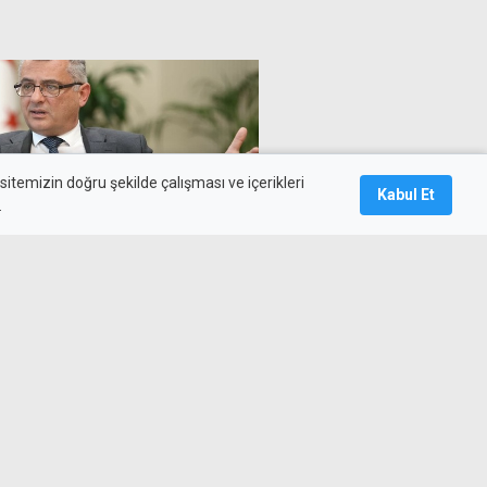
itemizin doğru şekilde çalışması ve içerikleri
Kabul Et
.
ülkiyet açıklaması: Sözlerim
dı
yeni başbakanı Burnham görevi