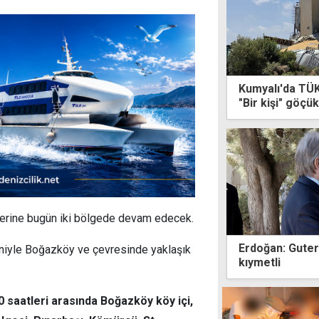
Kumyalı'da TÜK
"Bir kişi" göçük
tilerine bugün iki bölgede devam edecek.
Erdoğan: Guterr
eniyle Boğazköy ve çevresinde yaklaşık
kıymetli
30 saatleri arasında Boğazköy köy içi,