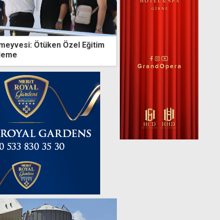
 meyvesi: Ötüken Özel Eğitim
eleme