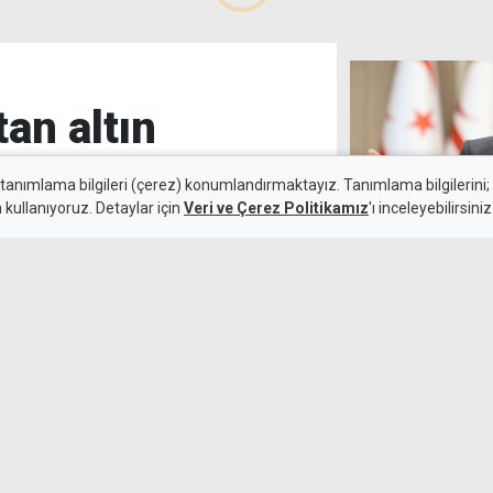
tan altın
 tanımlama bilgileri (çerez) konumlandırmaktayız. Tanımlama bilgilerini; s
n kullanıyoruz. Detaylar için
Veri ve Çerez Politikamız
'ı inceleyebilirsiniz
Erhürman'dan m
6 Ağustos 2026
eksik yorumlan
k maçında deplasmanda Hradec
emli avantaj elde etti. Siyah-
lıçsoy'un golüyle galibiyete
İngiltere'nin 