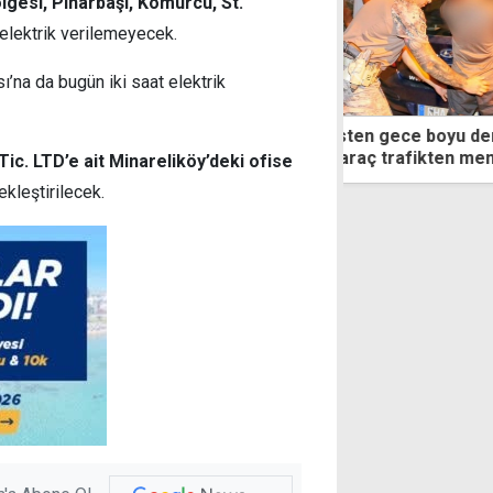
gesi, Pınarbaşı, Kömürcü, St.
elektrik verilemeyecek.
ı’na da bugün iki saat elektrik
ten gece boyu denetim: 47 tutuklama,
Guterres'in Kıb
raç trafikten men, 1808 trafik cezası
Ankara'dan net
Tic. LTD’e ait Minareliköy’deki ofise
olmadan çözü
kleştirilecek.