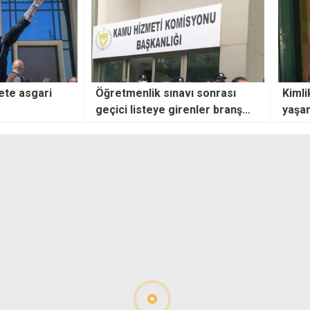
ete asgari
Öğretmenlik sınavı sonrası
Kimli
geçici listeye girenler branş
yaşam
sınavlarına müracaat
ortay
edebilecek