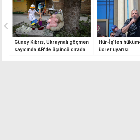
Güney Kıbrıs, Ukraynalı göçmen
Hür-İş'ten hüküm
sayısında AB'de üçüncü sırada
ücret uyarısı