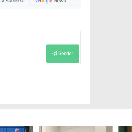
'a Abone Ol
Gönder