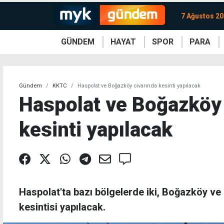
7 Ağustos 2
GÜNDEM
HAYAT
SPOR
PARA
KKTC
Magazin
KKTC
Ekonomi
Türkiye
Türkiye
Kripto
Sağlık
Güney
Avrupa
Döviz
Kadın
Dünya
Dünya
Borsa
Lezzetler
Çev
Gündem
KKTC
Haspolat ve Boğazköy civarında kesinti yapılacak
Haspolat ve Boğazköy 
kesinti yapılacak
Haspolat'ta bazı bölgelerde iki, Boğazköy ve 
kesintisi yapılacak.