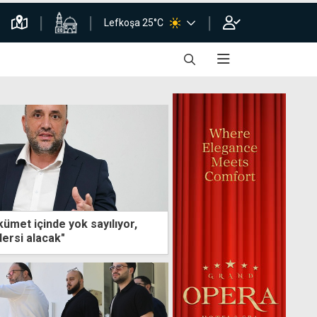
Lefkoşa 25°C
ümet içinde yok sayılıyor,
ersi alacak"