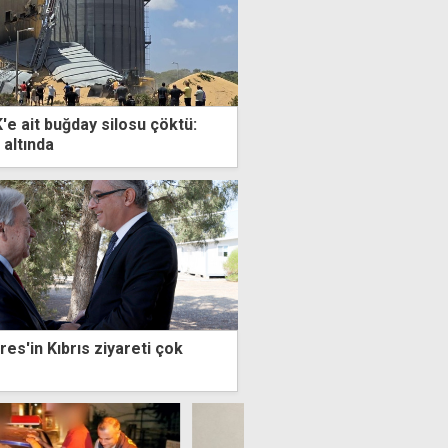
'e ait buğday silosu çöktü:
 altında
es'in Kıbrıs ziyareti çok