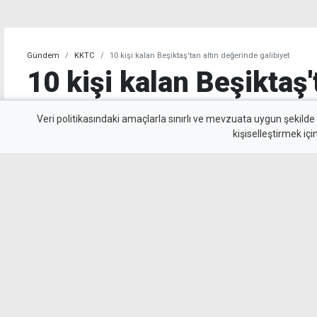
Gündem
KKTC
10 kişi kalan Beşiktaş'tan altın değerinde galibiyet
10 kişi kalan Beşiktaş'
değerinde galibiyet
Veri politikasındaki amaçlarla sınırlı ve mevzuata uygun şekilde
kişiselleştirmek içi
Beşiktaş, UEFA Avrupa Ligi 3. eleme turu il
Kralove'yi 1-0 mağlup ederek rövanş öncesi ön
beyazlılar, 10 kişi kalmasına rağmen Semih Kı
uzandı.