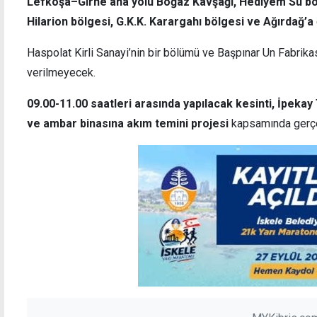
Lefkoşa–Girne ana yolu Boğaz Kavşağı, Hediyem Su böl
Hilarion bölgesi, G.K.K. Karargahı bölgesi ve Ağırdağ’a
Haspolat Kirli Sanayi’nin bir bölümü ve Başpınar Un Fabrikas
verilmeyecek.
İki çocuğa "cinsel istismarla" suçlanan
Polis
zanlının tutukluluk süresi uzatıldı
147 a
09.00-11.00 saatleri arasında yapılacak kesinti, İpekay 
ve ambar binasına akım temini projesi
kapsamında gerçe