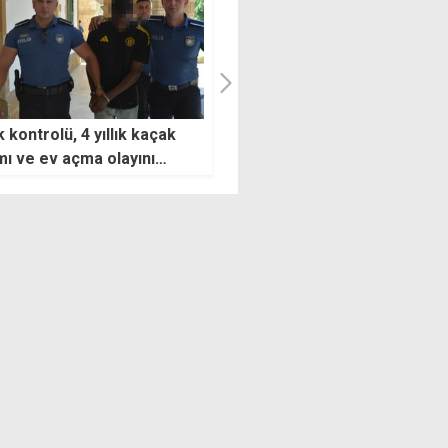
k kontrolü, 4 yıllık kaçak
"Ekonomide akılcı bir vizyon
ı ve ev açma olayını
ve çalışan bir sisteme
a çıkardı
ihtiyacımız var"