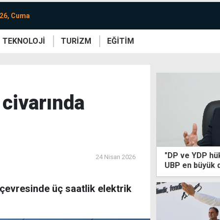
026, Cuma
TEKNOLOJİ
TURİZM
EĞİTİM
re
Yaşam
Sanat
Etkinlik
civarında
"DP ve YDP hük
24 Nisan 2026
UBP en büyük d
çevresinde üç saatlik elektrik