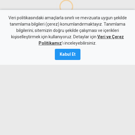
Veri politikasındaki amaçlarla sınırlı ve mevzuata uygun şekilde
tanımlama bilgileri (çerez) konumlandırmaktayız. Tanımlama
bilgilerini; sitemizin doğru şekilde çalışması ve içerikleri
kişiselleştirmek için kullanıyoruz. Detaylar için
Veri ve Çerez
Politikamız
'ı inceleyebilirsiniz.
MYKibris.com
haber içerikleri kaynak gösterilmeden
Kabul Et
alıntı yapılamaz, kanuna aykırı ve izinsiz olarak
kopyalanamaz, başka yerde yayınlanamaz.
Copyright 2026 MYK Yayıncılık Limited’e aittir.
Künye
Bize Ulaşın