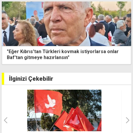
ıs'tan Türkleri kovmak istiyorlarsa onlar
Polis naki
tmeye hazırlansın"
İlginizi Çekebilir