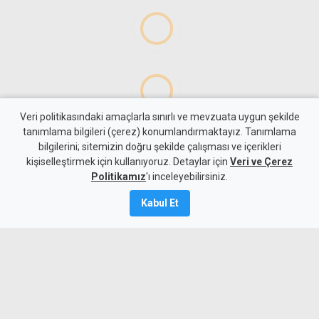
Veri politikasındaki amaçlarla sınırlı ve mevzuata uygun şekilde
tanımlama bilgileri (çerez) konumlandırmaktayız. Tanımlama
bilgilerini; sitemizin doğru şekilde çalışması ve içerikleri
Gündem
KKTC
kişiselleştirmek için kullanıyoruz. Detaylar için
Veri ve Çerez
Yeni kabine göreve başladı:
Politikamız
'ı inceleyebilirsiniz.
Hristodulidis'ten reform ve
Kabul Et
çözüm mesajı
6 Ağustos 2026
Güncelleme:
7 Ağustos
2026
A
A