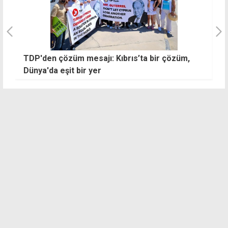
TDP'den çözüm mesajı: Kıbrıs’ta bir çözüm,
A
Dünya'da eşit bir yer
d