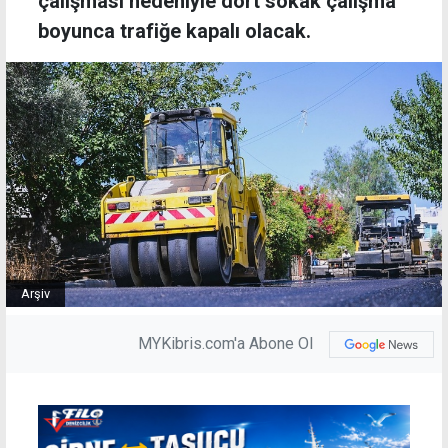
çalışması nedeniyle dört sokak çalışma
boyunca trafiğe kapalı olacak.
Arşiv
MYKibris.com'a Abone Ol