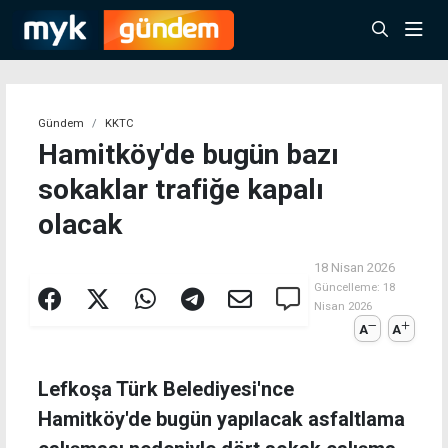
Gündem
KKTC
Hamitköy'de bugün bazı
sokaklar trafiğe kapalı
olacak
18 Nisan 2026
Güncelleme:
18
Nisan 2026
A
A
Lefkoşa Türk Belediyesi'nce
Hamitköy'de bugün yapılacak asfaltlama