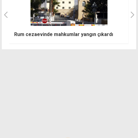
:
"
Rum cezaevinde mahkumlar yangın çıkardı
k