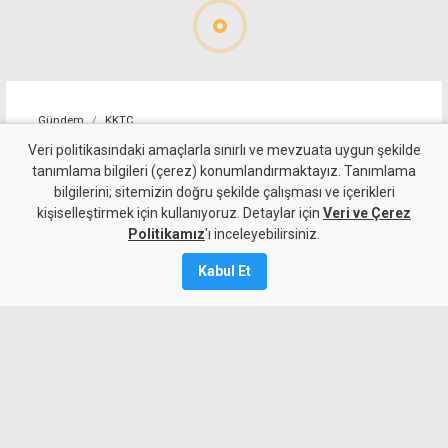
Gündem
KKTC
Geçitköy'deki ölümlü kazaya
Veri politikasındaki amaçlarla sınırlı ve mevzuata uygun şekilde
tanımlama bilgileri (çerez) konumlandırmaktayız. Tanımlama
neden olan sürücü "167
bilgilerini; sitemizin doğru şekilde çalışması ve içerikleri
kişiselleştirmek için kullanıyoruz. Detaylar için
miligram alkollü çıktı"
Veri ve Çerez
Politikamız
'ı inceleyebilirsiniz.
7 Ağustos 2026
Kabul Et
Güncelleme:
7 Ağustos
2026
A
A
Geçitköy'de bu sabah 85 yaşındaki Turan
Obalı'nın hayatını kaybettiği kazaya
neden olan karşı araç sürücüsü 21