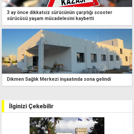
3 ay önce dikkatsiz sürücünün çarptığı scooter
sürücüsü yaşam mücadelesini kaybetti
Haksen'den Ektam işçilerine destek: Kazanılmış
haklar baskı ve tehditlerle gasp edilemez
İlginizi Çekebilir