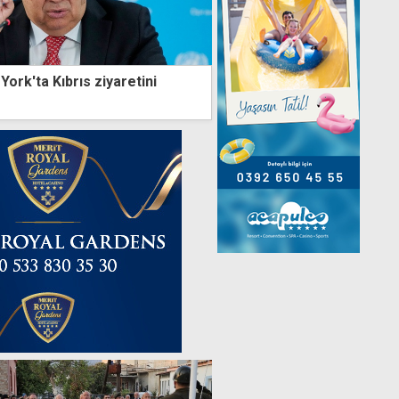
ork'ta Kıbrıs ziyaretini