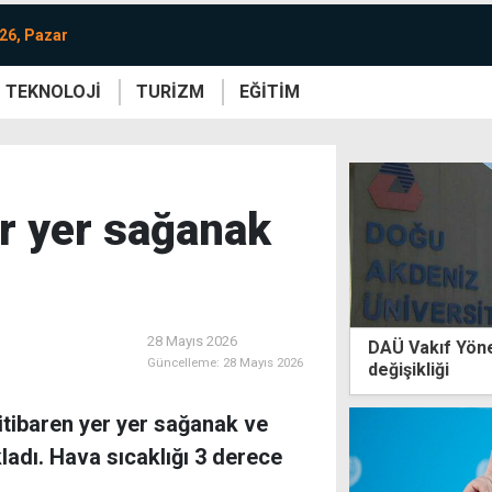
26, Pazar
TEKNOLOJİ
TURİZM
EĞİTİM
re
Yaşam
Sanat
Etkinlik
r yer sağanak
28 Mayıs 2026
DAÜ Vakıf Yöne
Güncelleme:
28 Mayıs 2026
değişikliği
itibaren yer yer sağanak ve
ladı. Hava sıcaklığı 3 derece