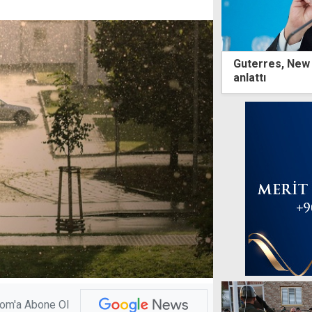
Guterres, New Y
anlattı
com'a Abone Ol