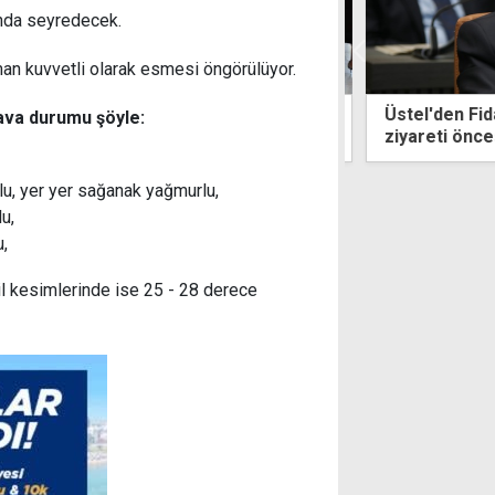
ında seyredecek.
an kuvvetli olarak esmesi öngörülüyor.
 Lapta Huzurevi'ne ziyaret:
Üstel'den Fidan'a teşekkü
ava durumu şöyle:
 zaman baş tacımız olacak
ziyareti öncesi uluslarara
lu, yer yer sağanak yağmurlu,
u,
u,
il kesimlerinde ise 25 - 28 derece