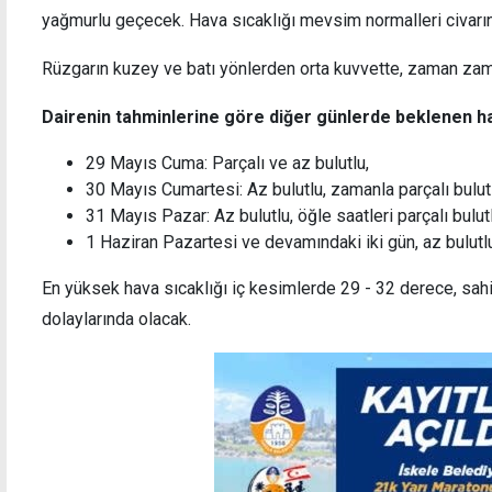
yağmurlu geçecek. Hava sıcaklığı mevsim normalleri civar
Rüzgarın kuzey ve batı yönlerden orta kuvvette, zaman zam
, sivil toplum temsilcileriyle
Zerrin Üstel'den
Dairenin tahminlerine göre diğer günlerde beklenen h
Yaşlılarımız her
29 Mayıs Cuma: Parçalı ve az bulutlu,
30 Mayıs Cumartesi: Az bulutlu, zamanla parçalı bulut
31 Mayıs Pazar: Az bulutlu, öğle saatleri parçalı bulutl
1 Haziran Pazartesi ve devamındaki iki gün, az bulutl
En yüksek hava sıcaklığı iç kesimlerde 29 - 32 derece, sah
dolaylarında olacak.