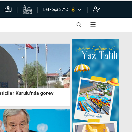
Lefkoşa 37°C
ticiler Kurulu'nda görev