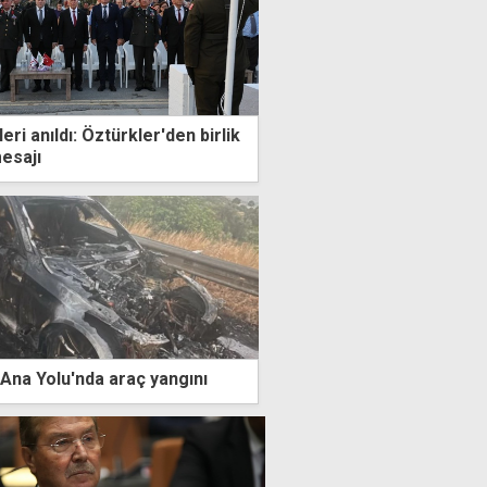
eri anıldı: Öztürkler'den birlik
esajı
Ana Yolu'nda araç yangını