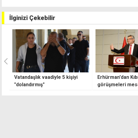
İlginizi Çekebilir
Erhürman'dan Kıbrıs
Ercan'ın eski ter
görüşmeleri mesajı: Samimiyet
arkasındaki çöpl
ve ciddiyetle katkı koyacağız
yangın