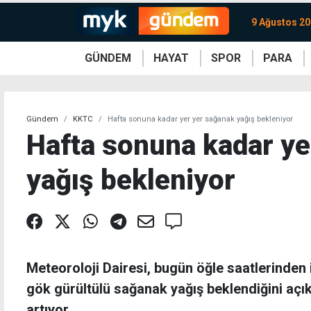
9 Ağustos 20
GÜNDEM
HAYAT
SPOR
PARA
KKTC
Magazin
KKTC
Ekonomi
Türkiye
Türkiye
Kripto
Sağlık
Güney
Avrupa
Döviz
Kadın
Dünya
Dünya
Borsa
Lezzetler
Çev
Gündem
KKTC
Hafta sonuna kadar yer yer sağanak yağış bekleniyor
Hafta sonuna kadar ye
yağış bekleniyor
Meteoroloji Dairesi, bugün öğle saatlerinden 
gök gürültülü sağanak yağış beklendiğini açık
artıyor.