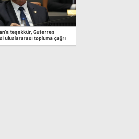
r, Guterres
"Türkiye'nin olmadığı bir Kıbrıs'ta, 
sı topluma çağrı
öncesine sürükleneceğimizi düşün
endişe ediyorum"