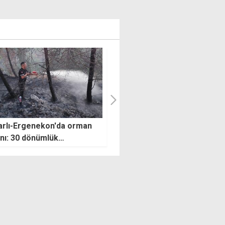
Lefkoşa Gençlik
"AB ile de güven yaratıcı
tü'nde bayrak değişimi
önlemlere ihtiyacımız var"