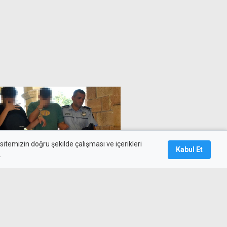
itemizin doğru şekilde çalışması ve içerikleri
Kabul Et
.
haplarla yakalanan zanlılara ek