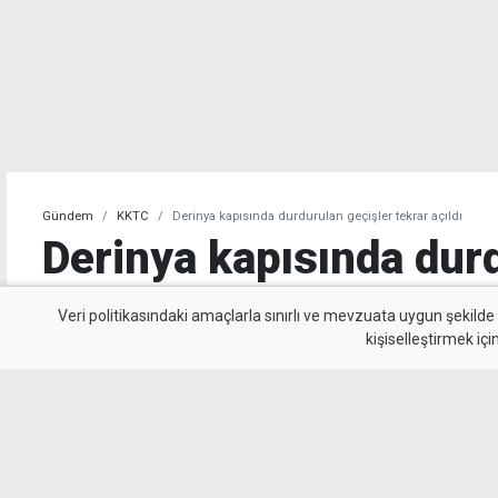
Gündem
KKTC
Derinya kapısında durdurulan geçişler tekrar açıldı
Derinya kapısında dur
geçişler tekrar açıldı
Veri politikasındaki amaçlarla sınırlı ve mevzuata uygun şekilde
kişiselleştirmek içi
Polis, durdurulan Derinya Sınır Kapısı'nda g
açıkladı.