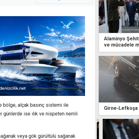
Alaminyo Şehitl
ve mücadele m
e bölge, alçak basınç sistemi ile
Girne-Lefkoşa 
r günlerde ise ılık ve nispeten nemli
r sağanak veya gök gürültülü sağanak