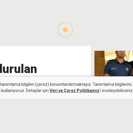
durulan
 tanımlama bilgileri (çerez) konumlandırmaktayız. Tanımlama bilgilerini; s
n kullanıyoruz. Detaylar için
Veri ve Çerez Politikamız
'ı inceleyebilirsiniz
9 Ağustos 2026
Yeşil reçeteli 
Güncelleme:
9 Ağustos 2026
tutukluluk
eçişlerin normale döndüğünü