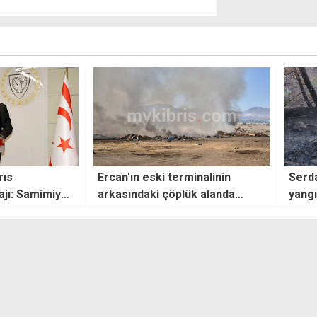
minalinin
Serdarlı-Ergenekon'da orman
CTP 
ük alanda
yangını: 30 dönümlük
Örgü
ağaçlandırma alanı kül oldu