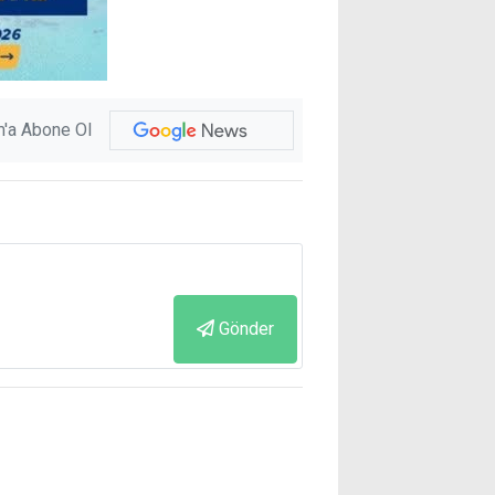
'a Abone Ol
Gönder