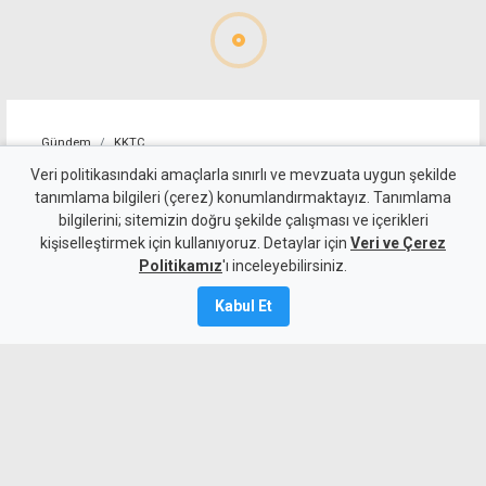
Gündem
KKTC
İki Toplumlu Barış
Veri politikasındaki amaçlarla sınırlı ve mevzuata uygun şekilde
tanımlama bilgileri (çerez) konumlandırmaktayız. Tanımlama
İnisiyatifi'nden liderlere
bilgilerini; sitemizin doğru şekilde çalışması ve içerikleri
kişiselleştirmek için kullanıyoruz. Detaylar için
çağrı: Hemen harekete
Veri ve Çerez
Politikamız
'ı inceleyebilirsiniz.
geçmeliyiz
Kabul Et
7 Ağustos 2026
A
A
İki Toplumlu Barış İnisiyatifi, BM Genel
Sekreteri Guterres’in ziyareti sonrası