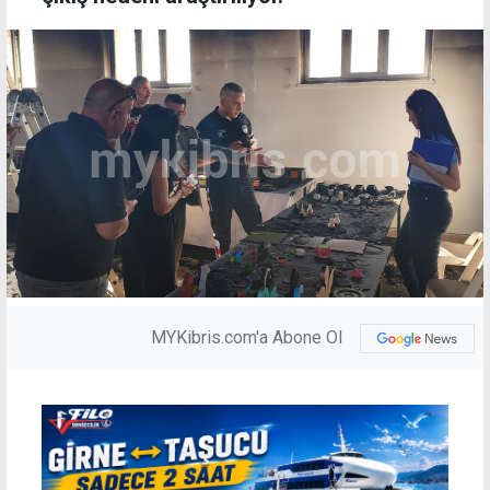
MYKibris.com'a Abone Ol