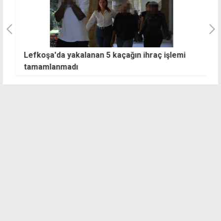
Lefkoşa'da yakalanan 5 kaçağın ihraç işlemi
A
tamamlanmadı
h