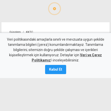
Gündem
KKTC
Girne-Değirmenlik Dağ
Veri politikasındaki amaçlarla sınırlı ve mevzuata uygun şekilde
tanımlama bilgileri (çerez) konumlandırmaktayız. Tanımlama
Yolu'nun bir bölümü trafiğe
bilgilerini; sitemizin doğru şekilde çalışması ve içerikleri
kişiselleştirmek için kullanıyoruz. Detaylar için
kapatılacak
Veri ve Çerez
Politikamız
'ı inceleyebilirsiniz.
9 Ağustos 2026
Kabul Et
Güncelleme:
9 Ağustos
2026
A
A
Karayolları Dairesi, Karayolu Master
Planı kapsamında sürdürülen çalışmalar