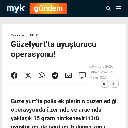
Gündem
KKTC
Güzelyurt’ta uyuşturucu
operasyonu!
29 Mayıs 2026
Güncelleme:
29
Mayıs 2026
A
A
Güzelyurt’ta polis ekiplerinin düzenlediği
operasyonda üzerinde ve aracında
yaklaşık 15 gram hintkeneviri türü
uyuşturucu ile öğütücü bulunan zanlı