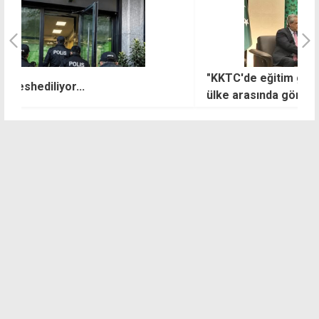
"KKTC'de eğitim gören Pakistanlı öğrenciler iki
V
ülke arasında gönül köprüsü kurdu"