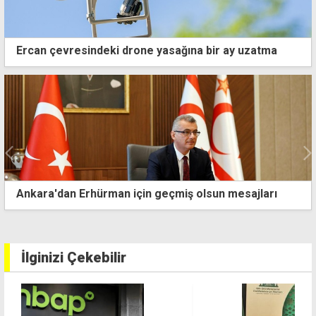
Ercan çevresindeki drone yasağına bir ay uzatma
jları
UBP'de mevcut belediye başkanlarıyla yola 
kararı
İlginizi Çekebilir