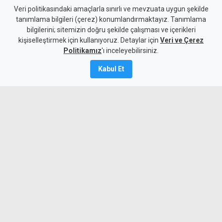
Yeni kabine göreve başladı:
Veri politikasındaki amaçlarla sınırlı ve mevzuata uygun şekilde
tanımlama bilgileri (çerez) konumlandırmaktayız. Tanımlama
Hristodulidis'ten reform ve
bilgilerini; sitemizin doğru şekilde çalışması ve içerikleri
kişiselleştirmek için kullanıyoruz. Detaylar için
çözüm mesajı
Veri ve Çerez
Politikamız
'ı inceleyebilirsiniz.
6 Ağustos 2026
Kabul Et
Güncelleme:
7 Ağustos
2026
A
A
Yeni kabine üyelerinin yemin töreninde
konuşan Rum lider Hristodulidis, güçlü
ekonomi, güvenlik, reformlar ve sosyal
politikaların yanı sıra en önemli
hedeflerinin Kıbrıs sorununun çözümü
olduğunu söyledi.