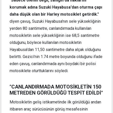
"Sadece ölenin değil, sanığın da haklarını
korumak adına Suzuki Hayabusa'dan oturma çapı
daha düşük olan bir Harley motosiklet getirdik."
diyen çavuş, Suzuki Hayabusa'nın sele yüksekliğinin
yerden 80 santimetre, canlandırmada kullanılan
motosikletin sele yüksekliğinin ise 68,5 santimetre
olduğunu, böylece kullanılan motosikletin
Hayabusa'dan 11,50 santimetre daha alçak olduğunu
belirtti. Gezici'nin 1.74 metre boyunda olduğunu ifade
eden çavuş, canlandırmada aynı boydaki bir polisi
motosiklete oturttuklarını söyledi.
"CANLANDIRMADA MOTOSİKLETİN 150
METREDEN GÖRÜLDÜĞÜ TESPİT EDİLDİ"
Motosikletin geliş istikametinde ilk görüldüğü andan
itibaren araç sürücüsünün görüş mesafesinin