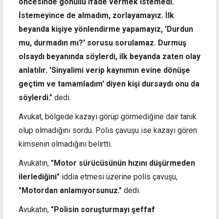
öncesinde gönüllü ifade vermek istemedi.
İstemeyince de almadım, zorlayamayız. İlk
beyanda kişiye yönlendirme yapamayız, 'Durdun
mu, durmadın mı?' sorusu sorulamaz. Durmuş
olsaydı beyanında söylerdi, ilk beyanda zaten olay
anlatılır. 'Sinyalimi verip kaynımın evine dönüşe
geçtim ve tamamladım' diyen kişi dursaydı onu da
söylerdi."
dedi.
Avukat, bölgede kazayı görüp görmediğine dair tanık
olup olmadığını sordu. Polis çavuşu ise kazayı gören
kimsenin olmadığını belirtti.
Avukatın,
"Motor sürücüsünün hızını düşürmeden
ilerlediğini"
iddia etmesi üzerine polis çavuşu,
"Motordan anlamıyorsunuz."
dedi.
Avukatın,
"Polisin soruşturmayı şeffaf