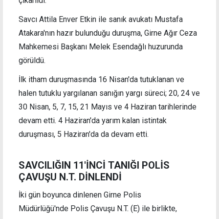
çıkarıldı.
Savcı Attila Enver Etkin ile sanık avukatı Mustafa
Atakara'nın hazır bulunduğu duruşma, Girne Ağır Ceza
Mahkemesi Başkanı Melek Esendağlı huzurunda
görüldü.
İlk itham duruşmasında 16 Nisan'da tutuklanan ve
halen tutuklu yargılanan sanığın yargı süreci; 20, 24 ve
30 Nisan, 5, 7, 15, 21 Mayıs ve 4 Haziran tarihlerinde
devam etti. 4 Haziran'da yarım kalan istintak
duruşması, 5 Haziran'da da devam etti.
SAVCILIĞIN 11'İNCİ TANIĞI
POLİS
ÇAVUŞU
N.T.
DİNLENDİ
İki gün boyunca dinlenen Girne Polis
Müdürlüğü'nde Polis Çavuşu N.T. (E) ile birlikte,