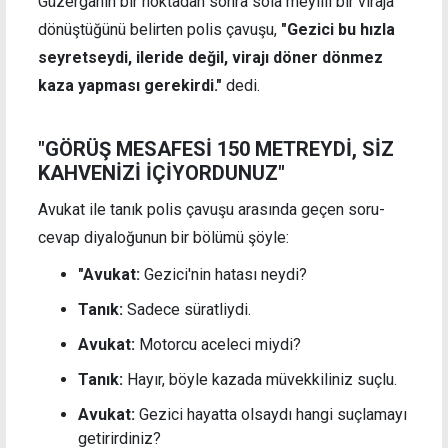
Güzergahın bir noktadan sonra sola meyilli bir viraja
dönüştüğünü belirten polis çavuşu,
"Gezici bu hızla
seyretseydi, ileride değil, virajı döner dönmez
kaza yapması gerekirdi."
dedi.
"GÖRÜŞ MESAFESİ 150 METREYDİ, SİZ
KAHVENİZİ İÇİYORDUNUZ"
Avukat ile tanık polis çavuşu arasında geçen soru-
cevap diyaloğunun bir bölümü şöyle:
"Avukat:
Gezici'nin hatası neydi?
Tanık:
Sadece süratliydi.
Avukat:
Motorcu aceleci miydi?
Tanık:
Hayır, böyle kazada müvekkiliniz suçlu.
Avukat:
Gezici hayatta olsaydı hangi suçlamayı
getirirdiniz?