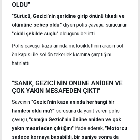
OLDU"
"Sürücü, Gezici'nin şeridine girip önünü tıkadı ve
ölümüne sebep oldu."
diyen polis çavuşu, sürücünün
"ciddi şekilde suçlu"
olduğunu belirtti.
Polis çavuşu, kaza anında motosikletlinin aracın sol
ön kapısı ile sol ön tekerlek kısmına çarptığını
hatırlattı.
"SANIK, GEZİCİ'NİN ÖNÜNE ANİDEN VE
ÇOK YAKIN MESAFEDEN ÇIKTI"
Savcının
"Gezici'nin kaza anında herhangi bir
hamlesi oldu mu?"
sorusuna da yanıt veren polis
çavuşu,
"sanığın Gezici'nin önüne aniden ve çok
yakın mesafeden çıktığını"
ifade ederek,
"Motorcu
sadece kornaya basabildi, bir saniye sonra da