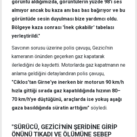
görüntü aldığımızda, görüntülerin yüzde 98'i ses
almıyor ancak bu kaza anı bas bas bağırıyor ve bu
görüntüde sesin duyulması bize yardımcı oldu.
Bölgeye kaza sonrası 'İnek çıkabilir' tabelası
yerleştirildi."
Savcının sorusu üzerine polis çavuşu, Gezici'nin
kameranın önünden geçerken gaz kapatarak
ilerlediğini de kaydetti. Motorlarda gaz kapatmanın ne
anlama geldiğini detaylandıran polis çavuşu,
"Ciklos'tan Girne'ye inerken bir motorun 90 km/h
hızla gittiği sırada gaz kapatıldığında hızının 80–
70 km/h'ye düştüğünü, araçlarda ise yokuş aşağı
gaza basıldığında süratin arttığını"
söyledi.
"SÜRÜCÜ, GEZİCİ'NİN ŞERİDİNE GİRİP
ÖNÜNÜ TIKADI VE ÖLÜMÜNE SEBEP