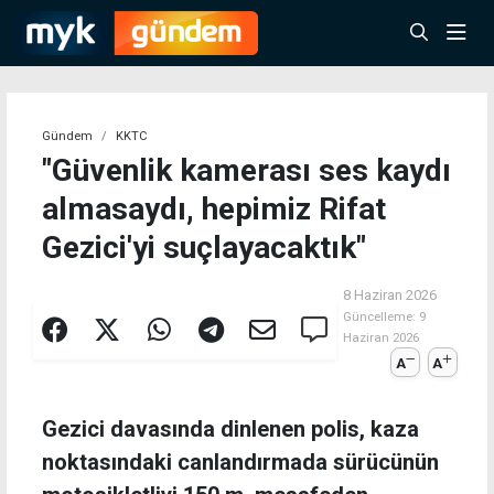
Gündem
KKTC
"Güvenlik kamerası ses kaydı
almasaydı, hepimiz Rifat
Gezici'yi suçlayacaktık"
8 Haziran 2026
Güncelleme:
9
Haziran 2026
A
A
Gezici davasında dinlenen polis, kaza
noktasındaki canlandırmada sürücünün