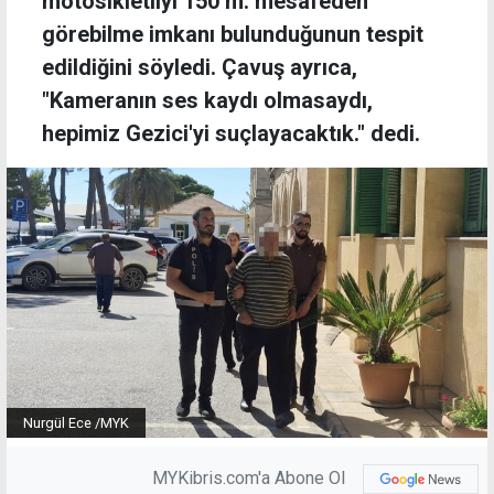
motosikletliyi 150 m. mesafeden
görebilme imkanı bulunduğunun tespit
edildiğini söyledi. Çavuş ayrıca,
"Kameranın ses kaydı olmasaydı,
hepimiz Gezici'yi suçlayacaktık." dedi.
Nurgül Ece /MYK
MYKibris.com'a Abone Ol