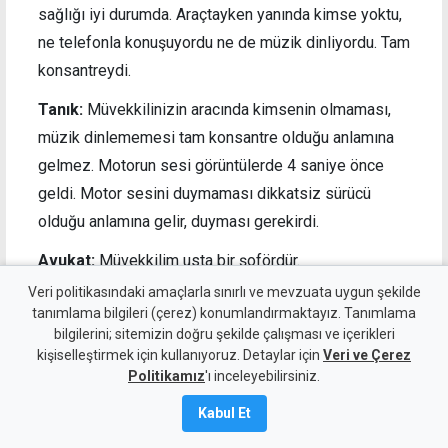
sağlığı iyi durumda. Araçtayken yanında kimse yoktu,
ne telefonla konuşuyordu ne de müzik dinliyordu. Tam
konsantreydi.
Tanık:
Müvekkilinizin aracında kimsenin olmaması,
müzik dinlememesi tam konsantre olduğu anlamına
gelmez. Motorun sesi görüntülerde 4 saniye önce
geldi. Motor sesini duymaması dikkatsiz sürücü
olduğu anlamına gelir, duyması gerekirdi.
Avukat:
Müvekkilim usta bir şofördür.
Veri politikasındaki amaçlarla sınırlı ve mevzuata uygun şekilde
Tanık:
Usta şoför de olsa, Gezici’nin önüne son
tanımlama bilgileri (çerez) konumlandırmaktayız. Tanımlama
saniyede döndü. Ardından motorun korna sesi
bilgilerini; sitemizin doğru şekilde çalışması ve içerikleri
duyuldu ve kaza yaşandı. Araç sürücüsü sağ tarafa
kişiselleştirmek için kullanıyoruz. Detaylar için
Veri ve Çerez
Politikamız
'ı inceleyebilirsiniz.
son saniyede değil de 25 metre kala dönmüş olsaydı,
motorlu da geçişini yapabilecekti."
Kabul Et