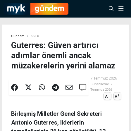
Gündem
KKTC
Guterres: Güven artırıcı
adımlar önemli ancak
müzakerelerin yerini alamaz
7 Temmuz 2026
Güncelleme:
7
Temmuz 2026
A
A
Birleşmiş Milletler Genel Sekreteri
Antonio Guterres, liderlerin