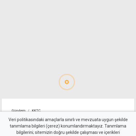
Gündem
KKTC
10 kişi kalan Beşiktaş'tan
Veri politikasındaki amaçlarla sınırlı ve mevzuata uygun şekilde
tanımlama bilgileri (çerez) konumlandırmaktayız. Tanımlama
altın değerinde galibiyet
bilgilerini; sitemizin doğru şekilde çalışması ve içerikleri