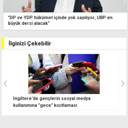
"DP ve YDP hükümet içinde yok sayılıyor, UBP en
büyük dersi alacak"
İlginizi Çekebilir
İngiltere'de gençlerin sosyal medya
T
kullanımına "gece" kısıtlaması
ç