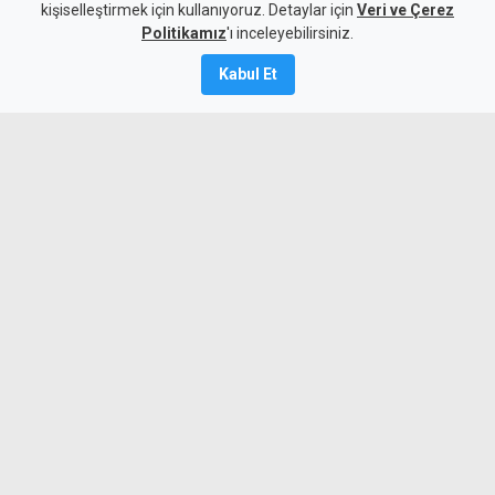
kişiselleştirmek için kullanıyoruz. Detaylar için
Veri ve Çerez
6 Ağustos 2026
Politikamız
'ı inceleyebilirsiniz.
A
A
Kabul Et
Beşiktaş, UEFA Avrupa Ligi 3. eleme turu
ilk maçında deplasmanda Hradec
Kralove'yi 1-0 mağlup ederek rövanş
öncesi önemli avantaj elde etti. Siyah-
beyazlılar, 10 kişi kalmasına rağmen
Semih Kılıçsoy'un golüyle galibiyete
uzandı.