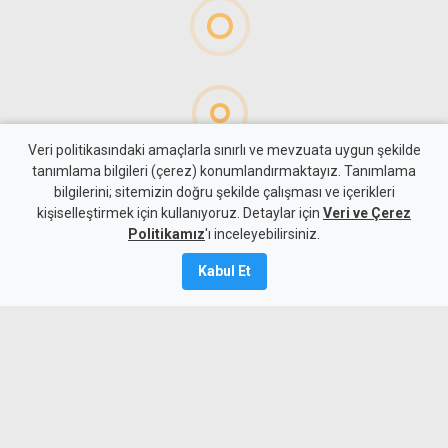
Veri politikasındaki amaçlarla sınırlı ve mevzuata uygun şekilde
tanımlama bilgileri (çerez) konumlandırmaktayız. Tanımlama
bilgilerini; sitemizin doğru şekilde çalışması ve içerikleri
Gündem
KKTC
kişiselleştirmek için kullanıyoruz. Detaylar için
Veri ve Çerez
Holguin: Başarı, nihai
Politikamız
'ı inceleyebilirsiniz.
anlaşmaya ulaşacak süreci
Kabul Et
kurmaktır
9 Ağustos 2026
Güncelleme:
9 Ağustos
2026
A
A