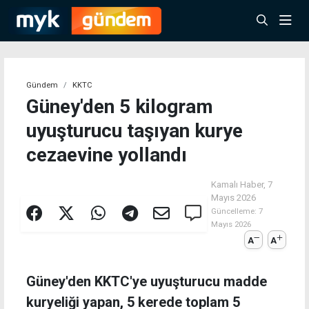
Gündem
KKTC
Güney'den 5 kilogram
uyuşturucu taşıyan kurye
cezaevine yollandı
Kamalı Haber,
7
Mayıs 2026
Güncelleme:
7
Mayıs 2026
A
A
Güney'den KKTC'ye uyuşturucu madde
kuryeliği yapan, 5 kerede toplam 5