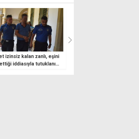
köy'deki ölümlü kazada
Hristodulidis: Kıbrıs'ta,
üyü gizlemeye çalıştılar: 4
bölgede, uluslararası seviye
tutuklandı
iyi haberlere ihtiyacımız var