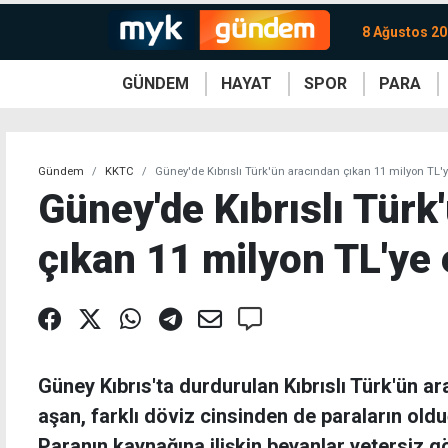
8 Ağustos 20
GÜNDEM
HAYAT
SPOR
PARA
KKTC
Magazin
KKTC
Ekonomi
Türkiye
Türkiye
Kripto
Sağlık
Güney
Avrupa
Döviz
Kadın
Dünya
Dünya
Borsa
Lezzetler
Çev
Gündem
KKTC
Güney'de Kıbrıslı Türk'ün aracından çıkan 11 milyon TL'
Güney'de Kıbrıslı Türk
çıkan 11 milyon TL'ye 
Güney Kıbrıs'ta durdurulan Kıbrıslı Türk'ün ar
aşan, farklı döviz cinsinden de paraların old
Paranın kaynağına ilişkin beyanlar yetersiz 