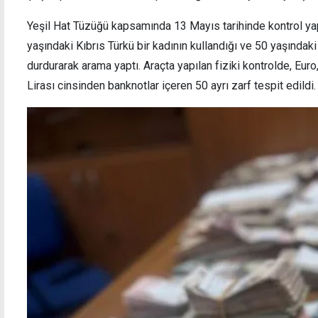
Yeşil Hat Tüzüğü kapsamında 13 Mayıs tarihinde kontrol ya
yaşındaki Kıbrıs Türkü bir kadının kullandığı ve 50 yaşındak
durdurarak arama yaptı. Araçta yapılan fiziki kontrolde, Euro,
Lirası cinsinden banknotlar içeren 50 ayrı zarf tespit edildi.
Evinde sentetik uyuşturucularla yakalandı:
Rum Dı
Maddeler analize gönderilecek
hukuk