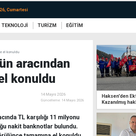
26, Cumartesi
TEKNOLOJİ
TURİZM
EĞİTİM
re
Yaşam
Sanat
Etkinlik
ye el konuldu
'ün aracından
el konuldu
14 Mayıs 2026
Haksen'den Ekt
Güncelleme:
14 Mayıs 2026
Kazanılmış hakl
edilemez
acında TL karşılığı 11 milyonu
uğu nakit banknotlar bulundu.
görülünce tamamına el konuldu,