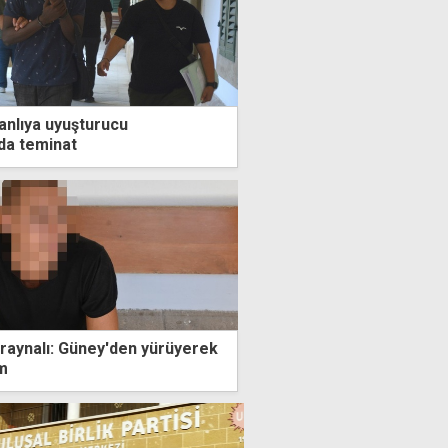
zanlıya uyuşturucu
da teminat
kraynalı: Güney'den yürüyerek
m