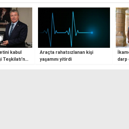
nan kişi
İkamet izinsiz kalan zanlı, eşini
Geçit
darp ettiği iddiasıyla tutuklanıp
sürüc
cezaevine gönderildi
kişi 