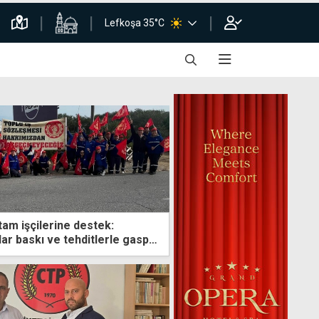
Lefkoşa 35°C
am işçilerine destek:
ar baskı ve tehditlerle gasp