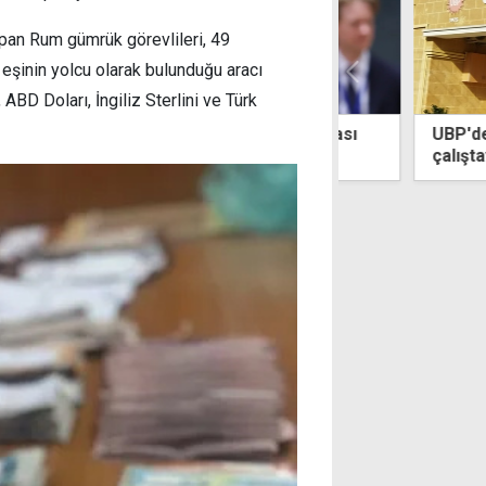
pan Rum gümrük görevlileri, 49
i eşinin yolcu olarak bulunduğu aracı
 ABD Doları, İngiliz Sterlini ve Türk
şişleri: Doğal gaz hattı uluslararası
UBP'den KKTC'n
a aykırı
çalıştay