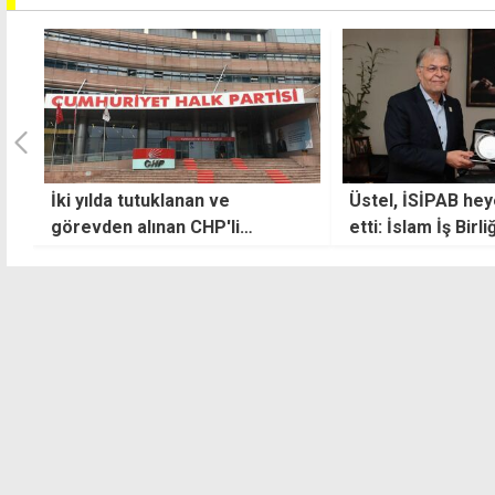
Üstel, İSİPAB heyetini kabul
Araçta rahatsızla
etti: İslam İş Birliği Teşkilatı'na
yaşamını yitirdi
üye ülkelerle dayanışmamızı
sürdüreceğiz