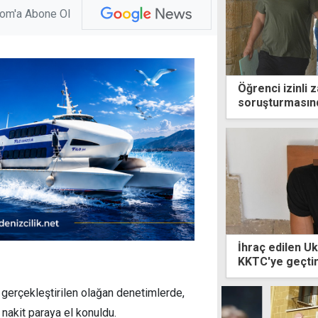
com'a Abone Ol
Öğrenci izinli 
soruşturmasın
İhraç edilen U
KKTC'ye geçti
gerçekleştirilen olağan denetimlerde,
 nakit paraya el konuldu.