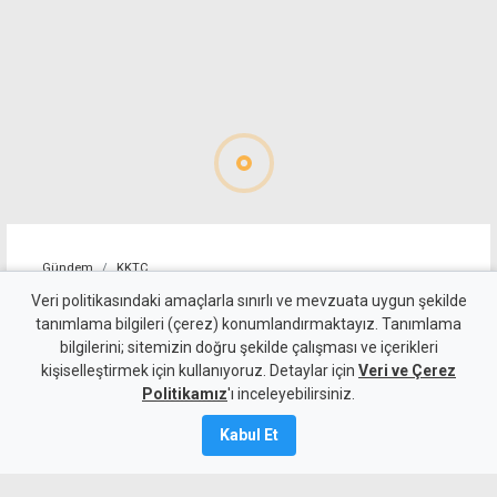
Gündem
KKTC
10 kişi kalan Beşiktaş'tan
Veri politikasındaki amaçlarla sınırlı ve mevzuata uygun şekilde
tanımlama bilgileri (çerez) konumlandırmaktayız. Tanımlama
altın değerinde galibiyet
bilgilerini; sitemizin doğru şekilde çalışması ve içerikleri
kişiselleştirmek için kullanıyoruz. Detaylar için
Veri ve Çerez
6 Ağustos 2026
Politikamız
'ı inceleyebilirsiniz.
A
A
Kabul Et
Beşiktaş, UEFA Avrupa Ligi 3. eleme turu