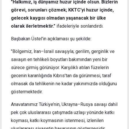
"Halkımız, iş dünyamız huzur içinde olsun. Bizlerin
görevi, sorunları çözmek; KKTC’yi huzur içinde,
gelecek kaygısı olmadan yaşanacak bir ülke
olarak ilerletmektir."
ifadeleriyle sonlandırdı.
Başbakan Üstel'in açıklaması şu şekilde:
"Bölgemiz, İran–İsrail savaşıyla; gerilim, gerginlik ve
savaşın en tehlikeli boyutları bakımından yeni bir
sürece girmiş görünüyor. Karşılıklı atılan füzelerin
gecenin karanlığında Kıbrıs’tan da görünmesi, taraf
olmasak da tehlikenin ne kadar yakınımızda olduğunu
göstermektedir.
Anavatanımız Türkiye’nin, Ukrayna–Rusya savaşı dahil
pek çok uluslararası çatışmada uzlaşı yönünde katkı
koyması, katkı koymasının istenmesi, izlenilen
uluslararası siyasetin başarısının göstergesidir.