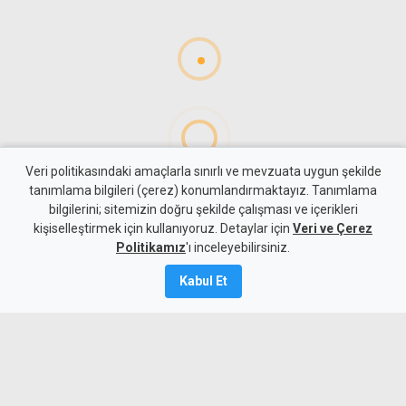
Veri politikasındaki amaçlarla sınırlı ve mevzuata uygun şekilde
tanımlama bilgileri (çerez) konumlandırmaktayız. Tanımlama
bilgilerini; sitemizin doğru şekilde çalışması ve içerikleri
Gündem
KKTC
kişiselleştirmek için kullanıyoruz. Detaylar için
Veri ve Çerez
Rum ve Yunanlı
Politikamız
'ı inceleyebilirsiniz.
motosikletliler İsak ve
Kabul Et
Solomu için bugün eylem
yapacak
7 Ağustos 2026