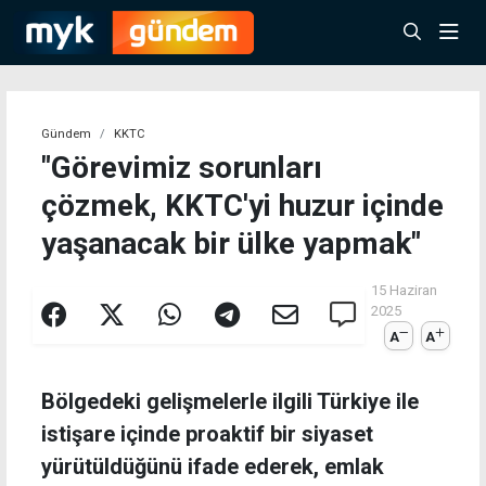
Gündem
KKTC
"Görevimiz sorunları
çözmek, KKTC'yi huzur içinde
yaşanacak bir ülke yapmak"
15 Haziran
2025
A
A
Bölgedeki gelişmelerle ilgili Türkiye ile
istişare içinde proaktif bir siyaset
yürütüldüğünü ifade ederek, emlak