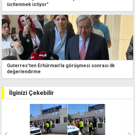
üstlenmek istiyor"
Bakan Çavuş, Mağusa Laguna Balıkçı Barınağı'nda
balıkçılarla bir araya geldi
İlginizi Çekebilir