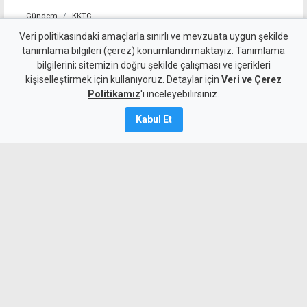
Gündem
KKTC
Dr. Şemsi Kazım Erkman
Veri politikasındaki amaçlarla sınırlı ve mevzuata uygun şekilde
tanımlama bilgileri (çerez) konumlandırmaktayız. Tanımlama
yaşamını yitirdi
bilgilerini; sitemizin doğru şekilde çalışması ve içerikleri
kişiselleştirmek için kullanıyoruz. Detaylar için
Veri ve Çerez
7 Ağustos 2026
Politikamız
'ı inceleyebilirsiniz.
A
A
Kabul Et
Kıbrıs Türk toplumunun ilk hekimlerinden
ve siyasi isimlerinden Dr. Şemsi Kazım
Erkman hayatını kaybetti.