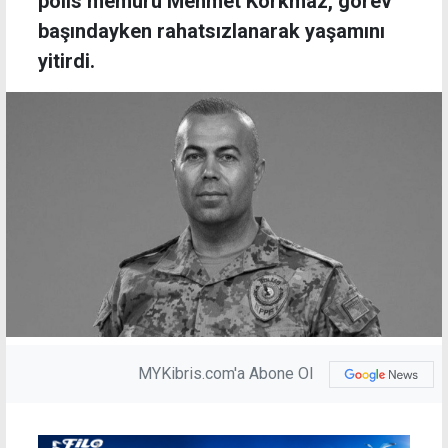
polis memuru Mehmet Korkmaz, görev
başındayken rahatsızlanarak yaşamını
yitirdi.
MYKibris.com'a Abone Ol