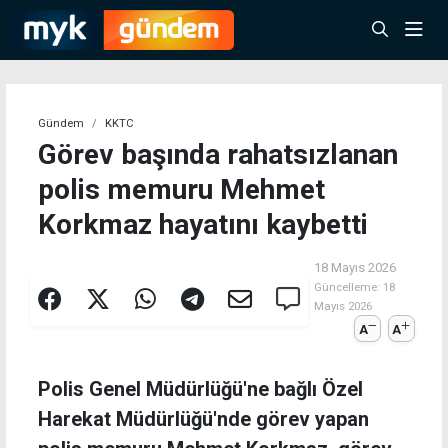
Gündem
KKTC
Görev başında rahatsızlanan
polis memuru Mehmet
Korkmaz hayatını kaybetti
18 Mayıs 2026
Güncelleme:
18
Mayıs 2026
A
A
Polis Genel Müdürlüğü'ne bağlı Özel
Harekat Müdürlüğü'nde görev yapan