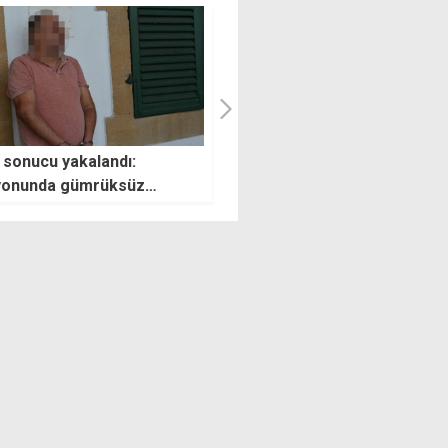
e YDP baston değneğiydi,
Barış ve Özgürlük Bayramı
7-18 milletvekili
törenleri Şehitler Anıtı'nda
abilir"
başladı