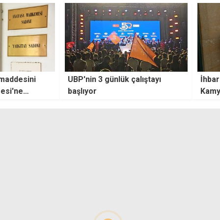
alıştayı
İhbar sonucu yakalandı:
"DP v
Kamyonunda gümrüksüz
UBP 1
hayvansal ürünler çıkan zanlı
çıkar
teminata bağlandı