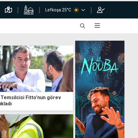
Lefkoşa 25°C
 Temsilcisi Fitto'nun görev
ıkladı