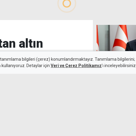
tan altın
 tanımlama bilgileri (çerez) konumlandırmaktayız. Tanımlama bilgilerini; s
n kullanıyoruz. Detaylar için
Veri ve Çerez Politikamız
'ı inceleyebilirsiniz
"EOKA çeteleri
6 Ağustos 2026
unutmadık, Avr
k maçında deplasmanda Hradec
emli avantaj elde etti. Siyah-
lıçsoy'un golüyle galibiyete