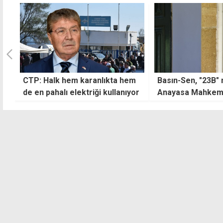
m
Basın-Sen, "23B" maddesini
UBP'nin 3 günlük ç
or
Anayasa Mahkemesi'ne
başlıyor
götürüyor