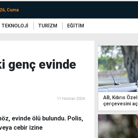
026, Cuma
TEKNOLOJİ
TURİZM
EĞİTİM
re
Yaşam
Sanat
Etkinlik
ki genç evinde
AB, Kıbrıs Özel
11 Haziran 2026
çerçevesini aç
öz, evinde ölü bulundu. Polis,
veya cebir izine