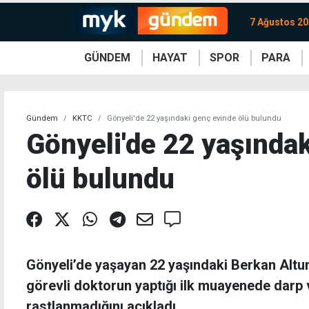
7 Ağustos 2
GÜNDEM
HAYAT
SPOR
PARA
KKTC
Magazin
KKTC
Ekonomi
Türkiye
Türkiye
Kripto
Sağlık
Güney
Avrupa
Döviz
Kadın
Dünya
Dünya
Borsa
Lezzetler
Çev
Gündem
KKTC
Gönyeli'de 22 yaşındaki genç evinde ölü bulundu
Gönyeli'de 22 yaşında
ölü bulundu
Gönyeli’de yaşayan 22 yaşındaki Berkan Altun
görevli doktorun yaptığı ilk muayenede darp 
rastlanmadığını açıkladı.