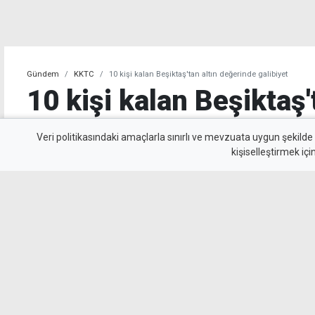
Gündem
KKTC
10 kişi kalan Beşiktaş'tan altın değerinde galibiyet
10 kişi kalan Beşiktaş'
değerinde galibiyet
Veri politikasındaki amaçlarla sınırlı ve mevzuata uygun şekilde
kişiselleştirmek içi
Beşiktaş, UEFA Avrupa Ligi 3. eleme turu il
Kralove'yi 1-0 mağlup ederek rövanş öncesi ön
beyazlılar, 10 kişi kalmasına rağmen Semih Kı
uzandı.