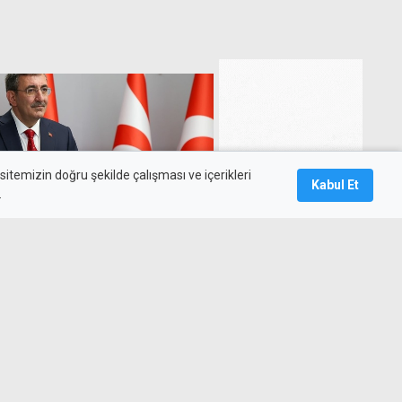
itemizin doğru şekilde çalışması ve içerikleri
Kabul Et
.
nin yaptığı mezalimi
upa biraz tarihe baksın"