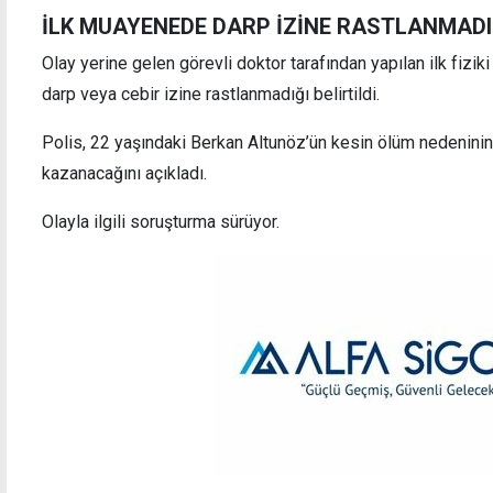
İLK MUAYENEDE DARP İZİNE RASTLANMADI
Olay yerine gelen görevli doktor tarafından yapılan ilk fi
darp veya cebir izine rastlanmadığı belirtildi.
43 BM Barış Gücü ülkesinin "adadaki barışa"
YAP h
katkısını simgeliyor: Guterres'ten BM
Temsil
Polis, 22 yaşındaki Berkan Altunöz’ün kesin ölüm nedeninin
anıtına çelenk
kazanacağını açıkladı.
Olayla ilgili soruşturma sürüyor.