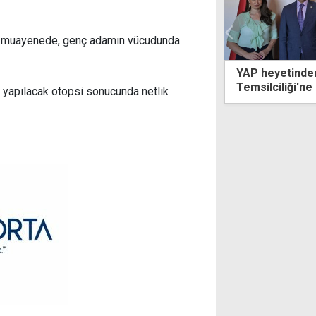
ziki muayenede, genç adamın vücudunda
eyetinden AK Parti KKTC
Denizden çıkar
ciliği'ne ziyaret
bakımda
 yapılacak otopsi sonucunda netlik