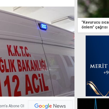
"Kavurucu sıca
önlem" çağrısı
com'a Abone Ol