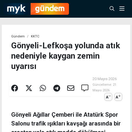
Gündem
KKTC
Gönyeli-Lefkoşa yolunda atık
nedeniyle kaygan zemin
uyarısı
20 Mayıs 2026
Güncelleme:
21
Mayıs 2026
A
A
Gönyeli Ağıllar Çemberi ile Atatürk Spor
Salonu trafik ışıkları kavşağı arasında bir