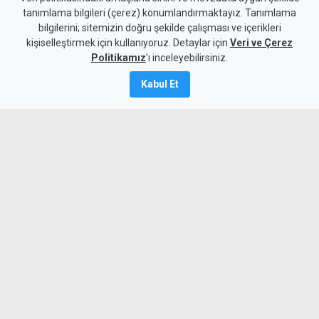
tanımlama bilgileri (çerez) konumlandırmaktayız. Tanımlama
sürücüyü gizlemeye
bilgilerini; sitemizin doğru şekilde çalışması ve içerikleri
kişiselleştirmek için kullanıyoruz. Detaylar için
çalıştılar: 4 kişi tutuklandı
Veri ve Çerez
Politikamız
'ı inceleyebilirsiniz.
7 Ağustos 2026
Kabul Et
Güncelleme:
8 Ağustos
2026
A
A
Geçitköy’de Turan Obalı’nın yaşamını
yitirdiği kazada, aracı kullanan kişinin
kimliğini gizleyerek polise yalan beyanda
bulunduğu belirlenen dört kişi tutuklandı.
Olayı üstlenmeye çalışan kişinin de kaza
sırasında araçta olduğu belirlendi.