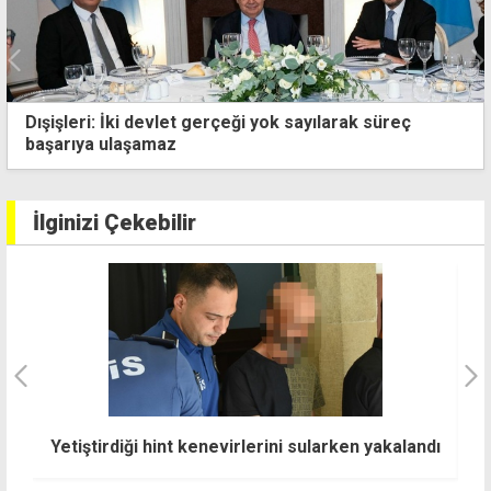
Dışişleri: İki devlet gerçeği yok sayılarak süreç
başarıya ulaşamaz
İlginizi Çekebilir
Cumhurbaşkanı Erhürman, bu sabah taburcu
S
dı
oldu
d