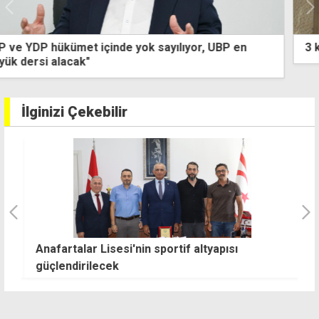
3 kilo uyuşturucuyla yakalanan zanlıya ek tutukluluk
İlginizi Çekebilir
ha
Anafartalar Lisesi'nin sportif altyapısı
B
güçlendirilecek
b