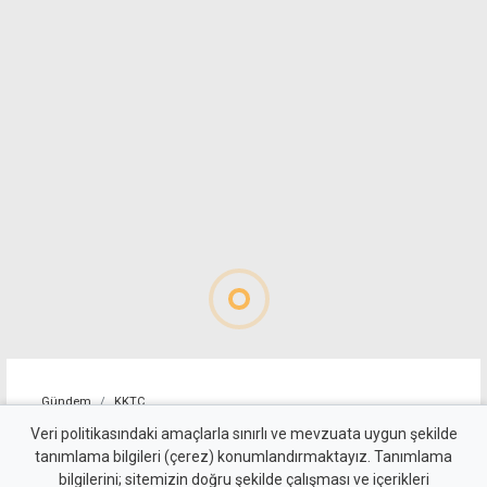
Gündem
KKTC
Girne'deki cinayet
Veri politikasındaki amaçlarla sınırlı ve mevzuata uygun şekilde
tanımlama bilgileri (çerez) konumlandırmaktayız. Tanımlama
soruşturmasında 4 zanlı
bilgilerini; sitemizin doğru şekilde çalışması ve içerikleri