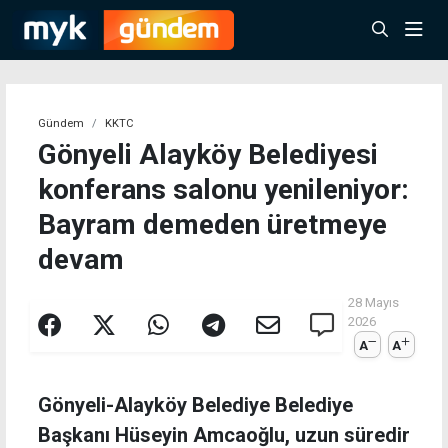
Gündem
KKTC
Gönyeli Alayköy Belediyesi
konferans salonu yenileniyor:
Bayram demeden üretmeye
devam
28 Mayıs
2026
A
A
Gönyeli-Alayköy Belediye Belediye
Başkanı Hüseyin Amcaoğlu, uzun süredir