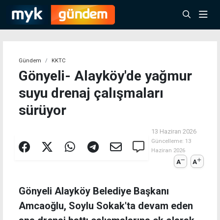
Gündem
KKTC
Gönyeli- Alayköy'de yağmur
suyu drenaj çalışmaları
sürüyor
13 Haziran 2026
Güncelleme:
13
Haziran 2026
A
A
Gönyeli Alayköy Belediye Başkanı
Amcaoğlu, Soylu Sokak'ta devam eden