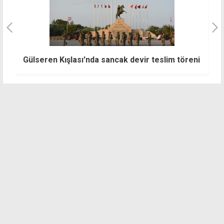
im
Gülseren Kışlası'nda sancak devir teslim töreni
A