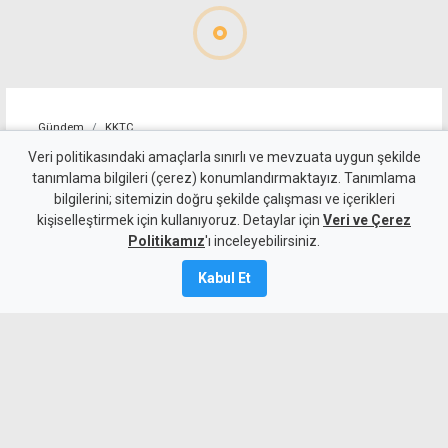
Gündem
KKTC
İskele'nin yarı maraton
Veri politikasındaki amaçlarla sınırlı ve mevzuata uygun şekilde
tanımlama bilgileri (çerez) konumlandırmaktayız. Tanımlama
parkuru uluslararası onay
bilgilerini; sitemizin doğru şekilde çalışması ve içerikleri
kişiselleştirmek için kullanıyoruz. Detaylar için
aldı
Veri ve Çerez
Politikamız
'ı inceleyebilirsiniz.
6 Ağustos 2026
Kabul Et
Güncelleme:
6 Ağustos
2026
A
A
İskele, 27 Eylül'de ilk kez Uluslararası
Yarı Maraton'a ev sahipliği yapacak. Yarı