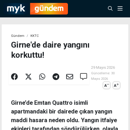
Gündem
KKTC
Girne'de daire yangını
korkuttu!
29 Mayıs 2026
Güncelleme:
30
Mayıs 2026
A
A
Girne’de Emtan Quattro isimli
apartmandaki bir dairede çıkan yangın
maddi hasara neden oldu. Yangın itfaiye
ekipleri tarafından söndürülürken, olayla