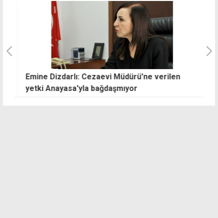
Emine Dizdarlı: Cezaevi Müdürü'ne verilen
T
e
yetki Anayasa'yla bağdaşmıyor
r