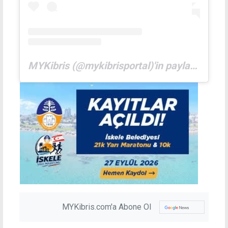
MYKibris (@mykibrisportal)'in paylaştığı bir gönderi
MYKibris.com'a Abone Ol