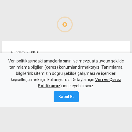
Gündem
KKTC
Sıcakta çalışma yasağını
Veri politikasındaki amaçlarla sınırlı ve mevzuata uygun şekilde
tanımlama bilgileri (çerez) konumlandırmaktayız. Tanımlama
ihlal eden 19 iş yerine uyarı
bilgilerini; sitemizin doğru şekilde çalışması ve içerikleri
kişiselleştirmek için kullanıyoruz. Detaylar için
Veri ve Çerez
7 Ağustos 2026
Politikamız
'ı inceleyebilirsiniz.
Güncelleme:
7 Ağustos
2026
Kabul Et
A
A
Çalışma Dairesi, sıcakta çalışma yasağı
kapsamında yaptığı denetimlerde