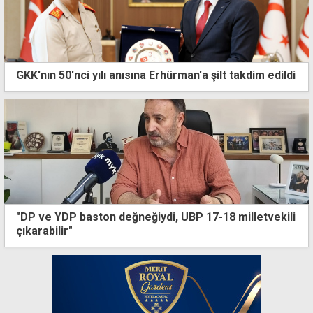
GKK'nın 50'nci yılı anısına Erhürman'a şilt takdim edildi
"DP ve YDP baston değneğiydi, UBP 17-18 milletvekili
çıkarabilir"