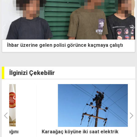
Markette saldırı düzenleyen zanlı, "ülkeye 30
Temmuz'da giriş yapmış"
İlginizi Çekebilir
Karaağaç köyüne iki saat elektrik
Ö