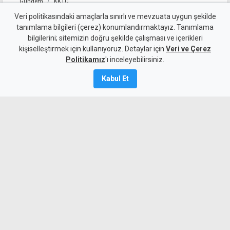
Gündem
KKTC
"Cengiz Topel'in tebessüm
Veri politikasındaki amaçlarla sınırlı ve mevzuata uygun şekilde
tanımlama bilgileri (çerez) konumlandırmaktayız. Tanımlama
eden masum yüzü, halen
bilgilerini; sitemizin doğru şekilde çalışması ve içerikleri
kişiselleştirmek için kullanıyoruz. Detaylar için
gözlerimin önünden gitmiyor"
Veri ve Çerez
Politikamız
'ı inceleyebilirsiniz.
8 Ağustos 2026
Kabul Et
Güncelleme:
8 Ağustos
2026
A
A
Şehit Pilot Yüzbaşı Topel'in otopsisinde
bulunan Dr. Ayten Berkalp o günleri
anlattı: Cengiz Topel'in şehit olduktan
sonra tebessüm eden masum yüzü,
halen gözlerimin önünden gitmiyor.