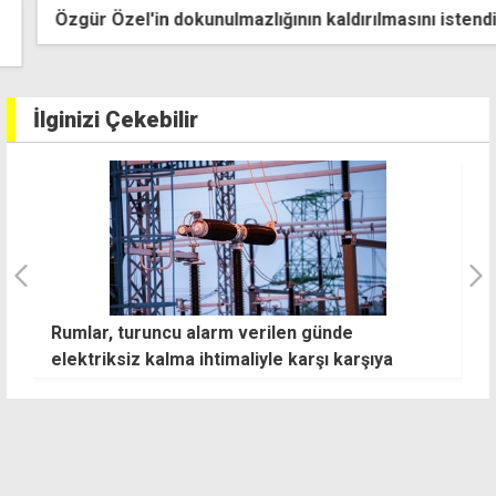
Özgür Özel'in dokunulmazlığının kaldırılmasını istendi
İlginizi Çekebilir
Tuğlu'dan çöken siloyla ilgili açıklama: En büyük
Ş
temennim herhangi bir can kaybının
se
yaşanmaması