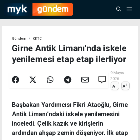
Gündem
KKTC
Girne Antik Limanı'nda iskele
yenilemesi etap etap ilerliyor
9 Mayıs
2026
A
A
Başbakan Yardımcısı Fikri Ataoğlu, Girne
Antik Limanı’ndaki iskele yenilemesini
inceledi. Çelik kazık ve kirişlerin
ardından ahşap zemin döşeniyor. İlk etap