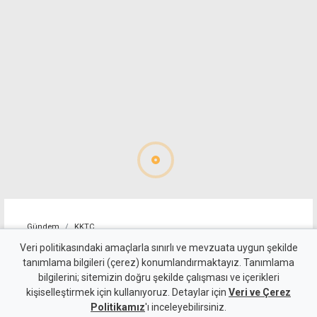
Gündem
KKTC
Allanazarov'un ölümünde 7
Veri politikasındaki amaçlarla sınırlı ve mevzuata uygun şekilde
tanımlama bilgileri (çerez) konumlandırmaktayız. Tanımlama
zanlıya ek tutukluluk:
bilgilerini; sitemizin doğru şekilde çalışması ve içerikleri
kişiselleştirmek için kullanıyoruz. Detaylar için
"Hakaret ve darp etti" diyerek
Veri ve Çerez
Politikamız
'ı inceleyebilirsiniz.