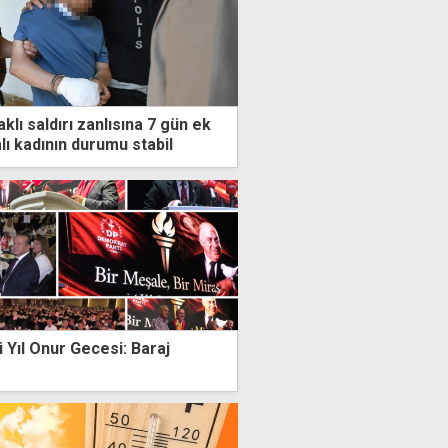
klı saldırı zanlısına 7 gün ek
alı kadının durumu stabil
 Yıl Onur Gecesi: Baraj