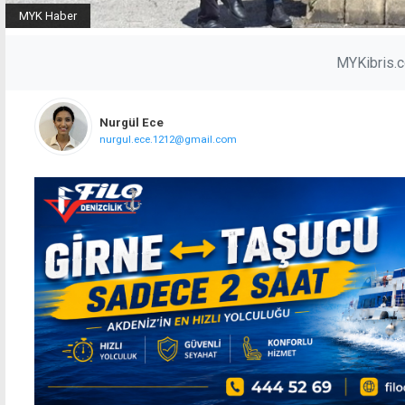
MYK Haber
MYKibris.
Nurgül Ece
nurgul.ece.1212@gmail.com