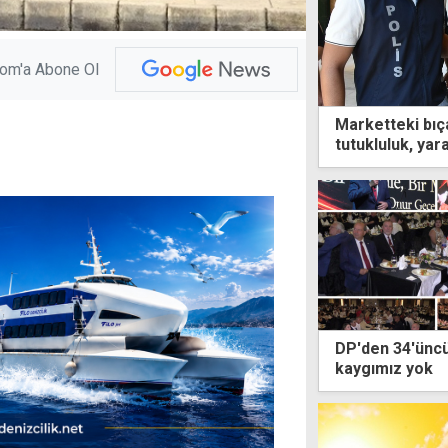
com'a Abone Ol
Marketteki bıça
tutukluluk, yar
DP'den 34'üncü
kaygımız yok