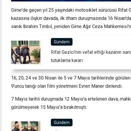
Girne'de geçen yıl 25 yaşındaki motosiklet sürücüsü Rifat Ge
kazasına ilişkin davada, ilk itham duruşmasında 16 Nisan'da
sanık İbrahim Tımbıl, yeniden Girne Ağır Ceza Mahkemesi'ne
ÜK Müdürü
"Geçiş noktalarıyla ilgili her öneriyi
aralıksız
reddettiler, Akıncılar'dan vazgeçmemizi
Gündem
istediler"
Rifat Gezici'nin vefat ettiği kazanın sa
tutuklama kararı
16, 20, 24 ve 30 Nisan ile 5 ve 7 Mayıs tarihlerinde görüle
9'uncu tanığı olan film yönetmeni Evren Maner dinlendi.
7 Mayıs tarihli duruşmada 12 Mayıs'a ertelenen dava, mahk
görülmeyerek 15 Mayıs'a bırakılmıştı.
Gündem