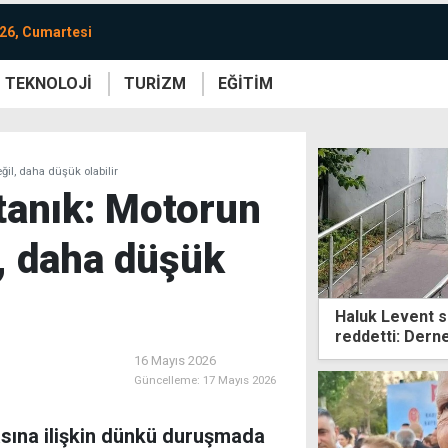
26, Cumartesi
TEKNOLOJİ
TURİZM
EĞİTİM
re
Yaşam
Sanat
Etkinlik
ğil, daha düşük olabilir
 tanık: Motorun
l, daha düşük
Haluk Levent s
reddetti: Dern
dokunmadım
16 Mayıs 2026
Güncelleme:
17 Mayıs 2026
zasına ilişkin dünkü duruşmada