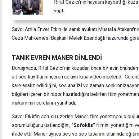
Rifat Gezici'nin hayatını kaybettiği ka
yaptı
Savcı Attila Enver Etkin ile sanık avukatı Mustafa Atakara'n
Ceza Mahkemesi Başkanı Melek Esendağlı huzurunda görü
TANIK EVREN MANER DİNLENDİ
Duruşmada, Rifat Gezici'nin kazadan önce bir evin önünden 
ait ses kayıtlarını içeren üç ayrı kısa video incelendi. Görünt
kare analiz edildiğini, ses analizi ve zaman senkronizasyonu
bilgileri içeren bir rapor hazırladığını belirten film yönet
makamının sorularını yanıtladı.
Savcı Etkin'in sorusu üzerine Maner, film yönetmeni olduğu
sorumluluğunu üstlendiğini,
"Sofoklis"
filmini yönettiğini v
ifade etti. Maner ayrıca ses ve ses tasarımı alanında eğitim 