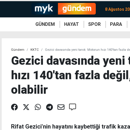
8 Ağustos 20
GÜNDEM
HAYAT
SPOR
PARA
KKTC
Magazin
KKTC
Ekonomi
Türkiye
Türkiye
Kripto
Sağlık
Güney
Avrupa
Döviz
Kadın
Dünya
Dünya
Borsa
Lezzetler
Çev
Gündem
KKTC
Gezici davasında yeni tanık: Motorun hızı 140'tan fazla de
Gezici davasında yeni
hızı 140'tan fazla deği
olabilir
Rifat Gezici'nin hayatını kaybettiği trafik ka