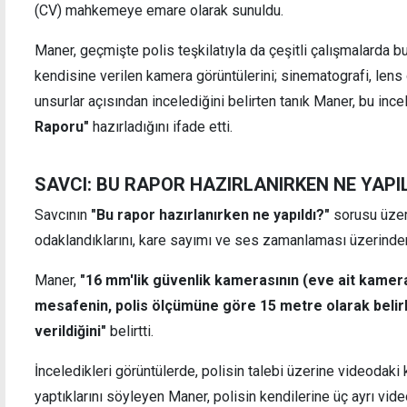
(CV) mahkemeye emare olarak sunuldu.
Maner, geçmişte polis teşkilatıyla da çeşitli çalışmalarda 
kendisine verilen kamera görüntülerini; sinematografi, lens 
unsurlar açısından incelediğini belirten tanık Maner, bu in
Raporu"
hazırladığını ifade etti.
SAVCI:
BU RAPOR HAZIRLANIRKEN NE YAPIL
Savcının
"Bu rapor hazırlanırken ne yapıldı?"
sorusu üzer
odaklandıklarını, kare sayımı ve ses zamanlaması üzerinden
Maner,
"16 mm'lik güvenlik kamerasının (eve ait kamera
mesafenin, polis ölçümüne göre 15 metre olarak belirle
verildiğini"
belirtti.
İnceledikleri görüntülerde, polisin talebi üzerine videodak
yaptıklarını söyleyen Maner, polisin kendilerine üç ayrı video