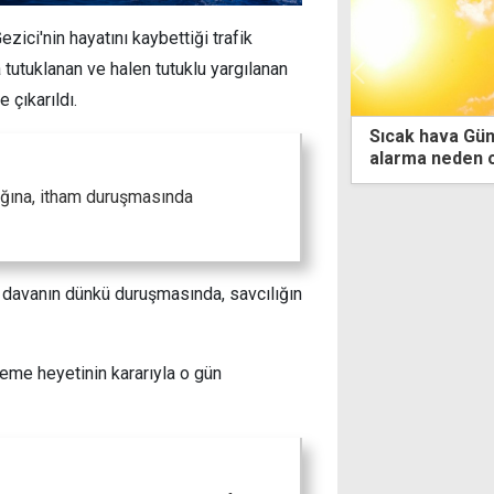
zici'nin hayatını kaybettiği trafik
 tutuklanan ve halen tutuklu yargılanan
 çıkarıldı.
Sıcak hava Güney'de bir kez daha turuncu
K
alarma neden oldu
s
u
nığına, itham duruşmasında
n davanın dünkü duruşmasında, savcılığın
eme heyetinin kararıyla o gün