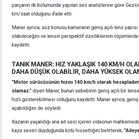
parçanın ilk bölümünde yapılan ses analizlerine göre Gezic
km/saat olduğunu ifade etti.
Maner ayrıca, söz konusu kameranın geniş açılı lens yapısı
olabileceğini ve lensin perspektif özelliklerinin ölçümlerd
kaydetti.
TANIK MANER:
HIZ YAKLAŞIK 140 KM/H OL
DAHA DÜŞÜK OLABİLİR, DAHA YÜKSEK OL
"Motor sürücüsünün hızını 140 km/h olarak hesapladım
olamaz."
diyen Maner, bunun sebebinin geniş açılı bir lensi
hızlı gösterebilmesi olduğunu kaydetti. Maner ayrıca, geniş
açabildiğini de söyledi.
Kazanın yaşandığı ana ait sesi içeren videonun mahkemede
kaza sesini duyduğunda kötü hissettiğini belirterek,
"Ailey