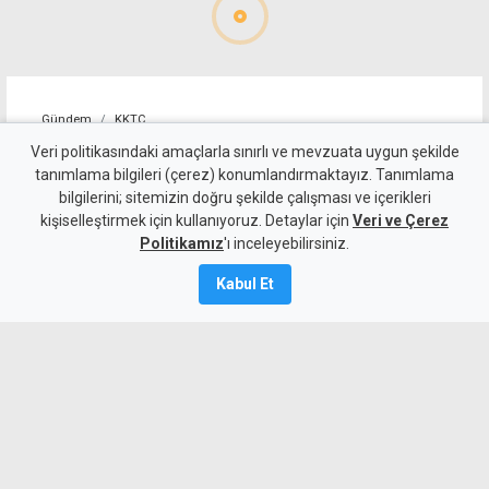
Gündem
KKTC
Güneşköy Trafo Merkezi
Veri politikasındaki amaçlarla sınırlı ve mevzuata uygun şekilde
tanımlama bilgileri (çerez) konumlandırmaktayız. Tanımlama
yangını üzerinden 1 yıl geçti:
bilgilerini; sitemizin doğru şekilde çalışması ve içerikleri
kişiselleştirmek için kullanıyoruz. Detaylar için
Tuğcu'dan "Rapor nerede?"
Veri ve Çerez
Politikamız
'ı inceleyebilirsiniz.
sorusu
Kabul Et
10 Ağustos 2026
A
A
El-Sen Başkanı Ahmet Tuğcu, geçen yıl
meydana gelen Güneşköy Trafo Merkezi
yangınıyla ilgili raporun henüz