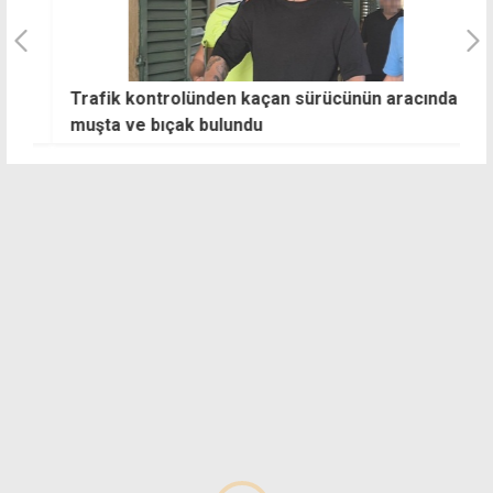
Trafik kontrolünden kaçan sürücünün aracında
İ
muşta ve bıçak bulundu
di