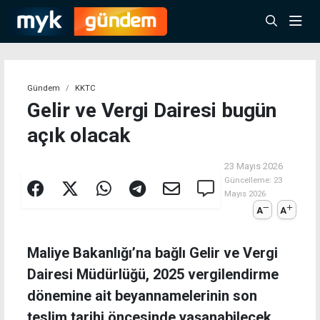
Gündem
KKTC
Gelir ve Vergi Dairesi bugün
açık olacak
23 Mayıs 2026
Güncelleme:
23
Mayıs 2026
A
A
Maliye Bakanlığı’na bağlı Gelir ve Vergi
Dairesi Müdürlüğü, 2025 vergilendirme
dönemine ait beyannamelerinin son
teslim tarihi öncesinde yaşanabilecek