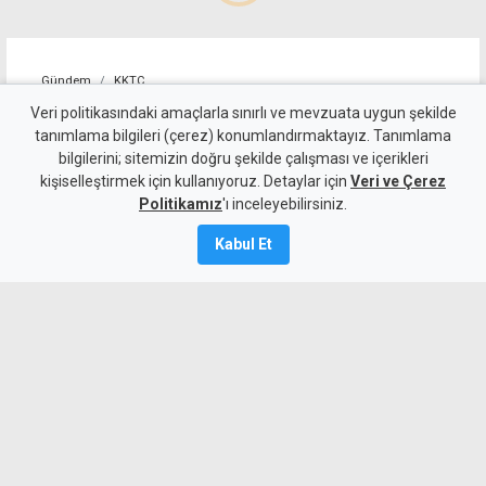
Gündem
KKTC
Süpermarketteki saldırının
Veri politikasındaki amaçlarla sınırlı ve mevzuata uygun şekilde
tanımlama bilgileri (çerez) konumlandırmaktayız. Tanımlama
zanlısı, "mağduru takip
bilgilerini; sitemizin doğru şekilde çalışması ve içerikleri
kişiselleştirmek için kullanıyoruz. Detaylar için
ederek olayı gerçekleştirmiş"
Veri ve Çerez
Politikamız
'ı inceleyebilirsiniz.
Kamalı Haber,
6
Kabul Et
Ağustos 2026
Güncelleme:
6 Ağustos
2026
A
A
Süpermarkette bir kadını defalarca
bıçaklayarak ağır yaralayan zanlı
mahkemeye çıkarıldı. Polis, mağdurun