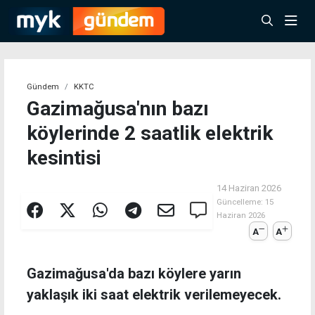
Gündem
KKTC
Gazimağusa'nın bazı
köylerinde 2 saatlik elektrik
kesintisi
14 Haziran 2026
Güncelleme:
15
Haziran 2026
A
A
Gazimağusa'da bazı köylere yarın
yaklaşık iki saat elektrik verilemeyecek.