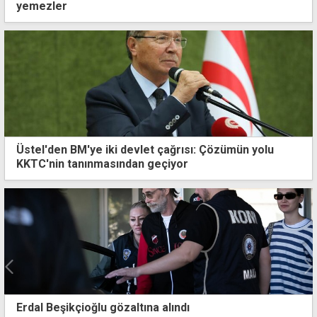
yemezler
Üstel'den BM'ye iki devlet çağrısı: Çözümün yolu
KKTC'nin tanınmasından geçiyor
İki Toplumlu Barış İnsiyatifi, Guterres'i selamlayacak