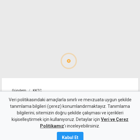
Gündem
KKTC
Kız arkadaşının parasını
Veri politikasındaki amaçlarla sınırlı ve mevzuata uygun şekilde
tanımlama bilgileri (çerez) konumlandırmaktayız. Tanımlama
"çalmakla" suçlanıyor...
bilgilerini; sitemizin doğru şekilde çalışması ve içerikleri
kişiselleştirmek için kullanıyoruz. Detaylar için
Müştekiye iki yıl önce de
Veri ve Çerez
Politikamız
'ı inceleyebilirsiniz.
"şiddet uygulamış"
Kabul Et