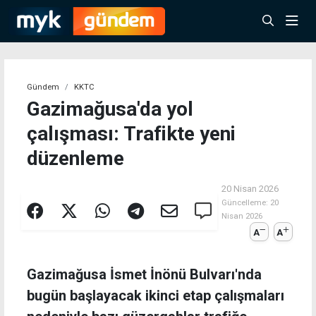
Gündem
KKTC
Gazimağusa'da yol
çalışması: Trafikte yeni
düzenleme
20 Nisan 2026
Güncelleme:
20
Nisan 2026
A
A
Gazimağusa İsmet İnönü Bulvarı'nda
bugün başlayacak ikinci etap çalışmaları