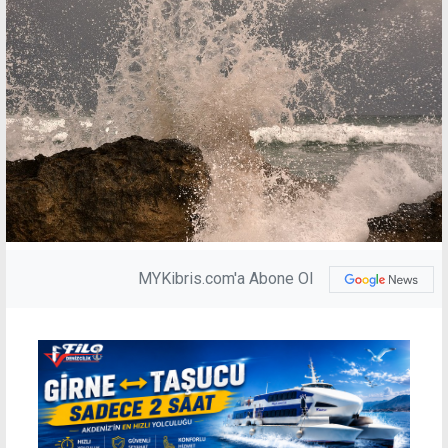
MYKibris.com'a Abone Ol