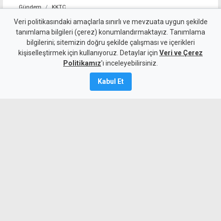
Gündem
KKTC
Holguin: Başarı, nihai
Veri politikasındaki amaçlarla sınırlı ve mevzuata uygun şekilde
tanımlama bilgileri (çerez) konumlandırmaktayız. Tanımlama
anlaşmaya ulaşacak süreci
bilgilerini; sitemizin doğru şekilde çalışması ve içerikleri
kişiselleştirmek için kullanıyoruz. Detaylar için
kurmaktır
Veri ve Çerez
Politikamız
'ı inceleyebilirsiniz.
9 Ağustos 2026
Kabul Et
Güncelleme:
9 Ağustos
2026
A
A
BM Temsilcisi Holguin, açık uçlu
müzakerelerin geride kalması ve
tarafların yöntem ve hedefi belli
çerçevede anlaşması gerektiğini
belirterek, BM'nin geçmiş müzakere
yakınlaşmalarını ortak zemini olarak