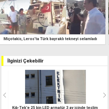
Bağımsızlık Yolu, savaş karşıtı mücadele için Atina'da
İlginizi Çekebilir
e
Kıb-Tek'e 25 bin LED armatür 3 ay içinde teslim
İ