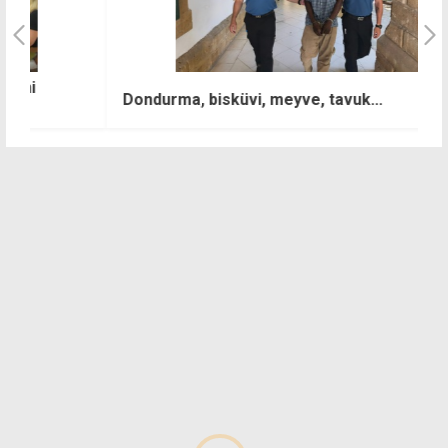
Ö
Dondurma, bisküvi, meyve, tavuk...
b