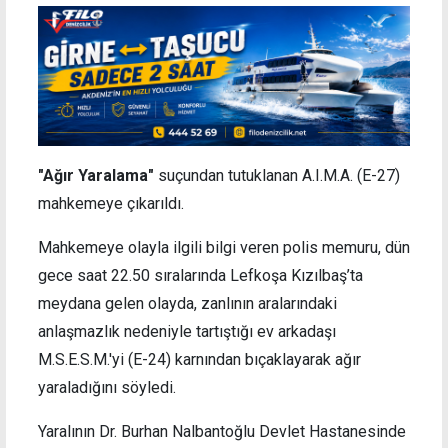
"Ağır Yaralama"
suçundan tutuklanan A.I.M.A. (E-27)
mahkemeye çıkarıldı.
Mahkemeye olayla ilgili bilgi veren polis memuru, dün
gece saat 22.50 sıralarında Lefkoşa Kızılbaş’ta
meydana gelen olayda, zanlının aralarındaki
anlaşmazlık nedeniyle tartıştığı ev arkadaşı
M.S.E.S.M.'yi (E-24) karnından bıçaklayarak ağır
yaraladığını söyledi.
Yaralının Dr. Burhan Nalbantoğlu Devlet Hastanesinde