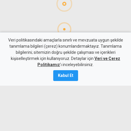
Veri politikasındaki amaçlarla sınırlı ve mevzuata uygun şekilde
tanımlama bilgileri (çerez) konumlandırmaktayız. Tanımlama
bilgilerini; sitemizin doğru şekilde çalışması ve içerikleri
Gündem
KKTC
kişiselleştirmek için kullanıyoruz. Detaylar için
Veri ve Çerez
Girne-Değirmenlik Dağ
Politikamız
'ı inceleyebilirsiniz.
Yolu'nun bir bölümü yarın
Kabul Et
trafiğe kapatılacak
8 Ağustos 2026
Güncelleme:
8 Ağustos
2026
A
A