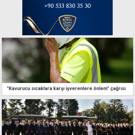
"Kavurucu sıcaklara karşı işverenlere önlem" çağrısı