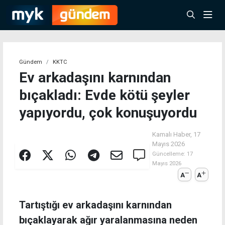
Gündem
KKTC
Ev arkadaşını karnından
bıçakladı: Evde kötü şeyler
yapıyordu, çok konuşuyordu
Kamalı Haber,
17
Mayıs 2026
Güncelleme:
17
Mayıs 2026
A
A
Tartıştığı ev arkadaşını karnından
bıçaklayarak ağır yaralanmasına neden