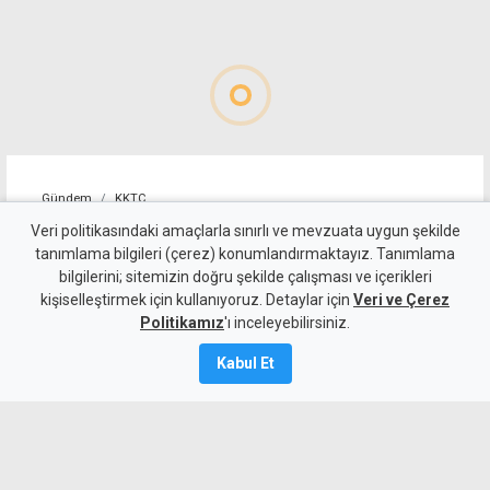
Gündem
KKTC
Derinya kapısında durdurulan
Veri politikasındaki amaçlarla sınırlı ve mevzuata uygun şekilde
tanımlama bilgileri (çerez) konumlandırmaktayız. Tanımlama
geçişler tekrar açıldı
bilgilerini; sitemizin doğru şekilde çalışması ve içerikleri
kişiselleştirmek için kullanıyoruz. Detaylar için
Veri ve Çerez
9 Ağustos 2026
Politikamız
'ı inceleyebilirsiniz.
Güncelleme:
9 Ağustos
2026
Kabul Et
A
A
Polis, durdurulan Derinya Sınır
Kapısı'nda geçişlerin normale