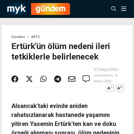
Gündem
KKTC
Ertürk'ün ölüm nedeni ileri
tetkiklerle belirlenecek
31 Mayıs 2026
Güncelleme:
31
Mayıs 2026
A
A
Alsancak'taki evinde aniden
rahatsızlanarak hastanede yaşamını
yitiren Yasemin Ertürk'ten kan ve doku
örneği alınması sonrası, ölüm nedeninin