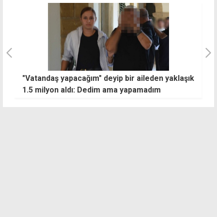
aklaşık
Erhürman'dan iğneli mesaj: Her türlü atraksiyon
var, bir ciddiyet eksik