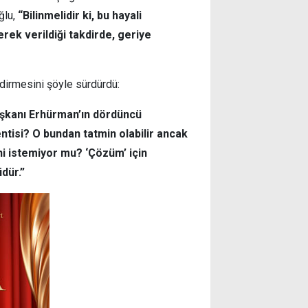
ğlu,
“Bilinmelidir ki, bu hayali
rek verildiği takdirde, geriye
ndirmesini şöyle sürdürdü:
şkanı Erhürman’ın dördüncü
isi? O bundan tatmin olabilir ancak
ni istemiyor mu? ‘Çözüm’ için
dür.”