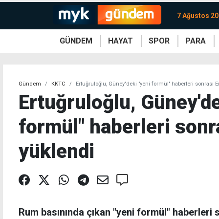
7 Ağustos 2
GÜNDEM
HAYAT
SPOR
PARA
KKTC
Magazin
KKTC
Ekonomi
Türkiye
Türkiye
Kripto
Sağlık
Güney
Avrupa
Döviz
Kadın
Dünya
Dünya
Borsa
Lezzetler
Çev
Gündem
KKTC
Ertuğruloğlu, Güney'deki "yeni formül" haberleri sonrası
Ertuğruloğlu, Güney'de
formül" haberleri sonr
yüklendi
Rum basınında çıkan "yeni formül" haberleri 