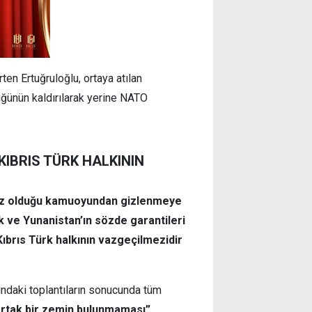
ten Ertuğruloğlu, ortaya atılan
lüğünün kaldırılarak yerine NATO
IBRIS TÜRK HALKININ
vsiz olduğu kamuoyundan gizlenmeye
ık ve Yunanistan’ın sözde garantileri
Kıbrıs Türk halkının vazgeçilmezidir
ındaki toplantıların sonucunda tüm
ortak bir zemin bulunmaması”