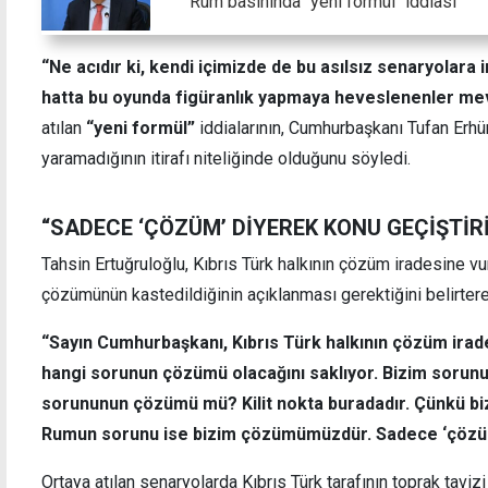
Rum basınında "yeni formül" iddiası
“Ne acıdır ki, kendi içimizde de bu asılsız senaryolara i
hatta bu oyunda figüranlık yapmaya heveslenenler mev
atılan
“yeni formül”
iddialarının, Cumhurbaşkanı Tufan Erhü
yaramadığının itirafı niteliğinde olduğunu söyledi.
“SADECE ‘ÇÖZÜM’ DİYEREK KONU GEÇİŞTİR
Tahsin Ertuğruloğlu, Kıbrıs Türk halkının çözüm iradesine v
çözümünün kastedildiğinin açıklanması gerektiğini belirter
“Sayın Cumhurbaşkanı, Kıbrıs Türk halkının çözüm irade
hangi sorunun çözümü olacağını saklıyor. Bizim sor
sorununun çözümü mü? Kilit nokta buradadır. Çünkü 
Rumun sorunu ise bizim çözümümüzdür. Sadece ‘çözüm’
Ortaya atılan senaryolarda Kıbrıs Türk tarafının toprak taviz