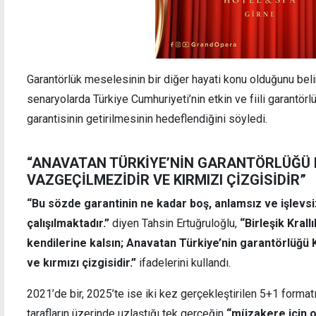
Garantörlük meselesinin bir diğer hayati konu olduğunu belir
senaryolarda Türkiye Cumhuriyeti’nin etkin ve fiili garantör
garantisinin getirilmesinin hedeflendiğini söyledi.
“ANAVATAN TÜRKİYE’NİN GARANTÖRLÜĞÜ K
VAZGEÇİLMEZİDİR VE KIRMIZI ÇİZGİSİDİR”
“Bu sözde garantinin ne kadar boş, anlamsız ve işle
çalışılmaktadır.”
diyen Tahsin Ertuğruloğlu,
“Birleşik Krall
kendilerine kalsın; Anavatan Türkiye’nin garantörlüğü 
ve kırmızı çizgisidir.”
ifadelerini kullandı.
2021’de bir, 2025’te ise iki kez gerçekleştirilen 5+1 format
tarafların üzerinde uzlaştığı tek gerçeğin
“müzakere için 