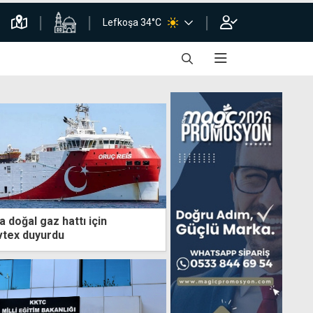
Lefkoşa 34°C
a doğal gaz hattı için
vtex duyurdu