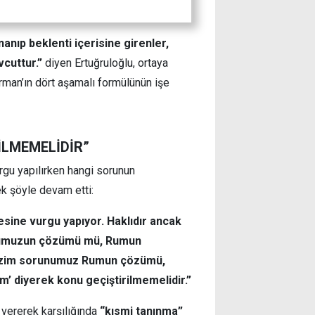
nanıp beklenti içerisine girenler,
cuttur.”
diyen Ertuğruloğlu, ortaya
rman’ın dört aşamalı formülünün işe
İLMEMELİDİR”
urgu yapılırken hangi sorunun
ek şöyle devam etti:
sine vurgu yapıyor. Haklıdır ancak
unumuzun çözümü mü, Rumun
bizim sorunumuz Rumun çözümü,
 diyerek konu geçiştirilmemelidir.”
i vererek karşılığında
“kısmi tanınma”