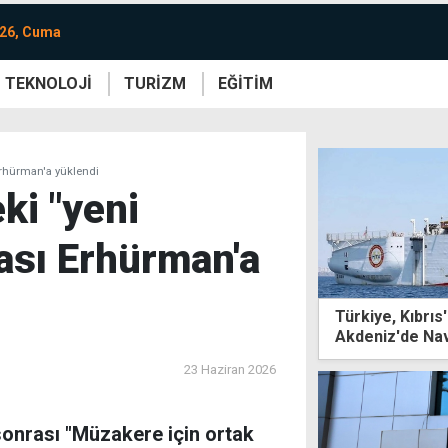
026, Cuma
TEKNOLOJİ
TURİZM
EĞİTİM
re
Yaşam
Sanat
Etkinlik
 Erhürman'a yüklendi
ki "yeni
ası Erhürman'a
Türkiye, Kıbrıs'
Akdeniz'de Na
23 Haziran 2026
sonrası "Müzakere için ortak