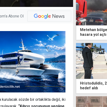
com'a Abone Ol
Metehan bölge
hasara yol açtı
Hristodulidis,
hedef aldı
 kurulacak sözde bir ortaklıkta değil, iki
rgulayarak,
“Kıbrıs sorununun yegâne