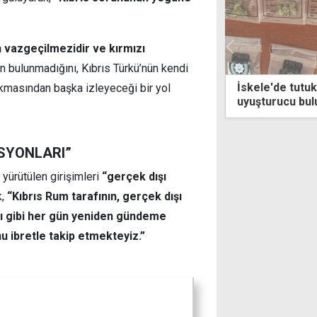
n vazgeçilmezidir ve kırmızı
n bulunmadığını, Kıbrıs Türkü’nün kendi
en 5
İskele'de tutuklanan zanlıların evinde de
ıkmasından başka izleyeceği bir yol
uyuşturucu bulundu
ASYONLARI”
 yürütülen girişimleri
“gerçek dışı
k,
“Kıbrıs Rum tarafının, gerçek dışı
vı gibi her gün yeniden gündeme
 ibretle takip etmekteyiz.”