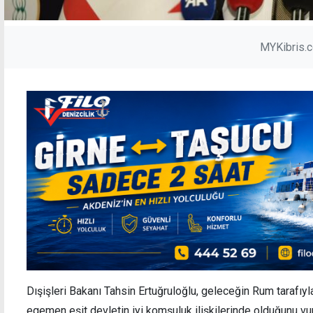
MYKibris.
Dışişleri Bakanı Tahsin Ertuğruloğlu, geleceğin Rum tarafıyla
egemen eşit devletin iyi komşuluk ilişkilerinde olduğunu vu