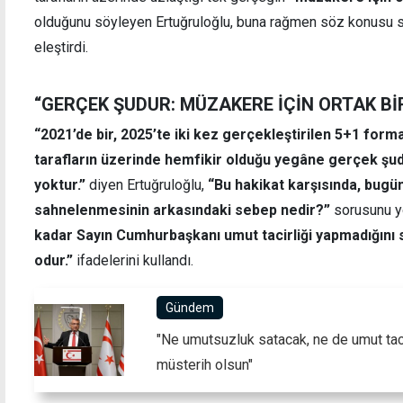
olduğunu söyleyen Ertuğruloğlu, buna rağmen söz konusu s
eleştirdi.
“GERÇEK ŞUDUR: MÜZAKERE İÇİN ORTAK Bİ
“2021’de bir, 2025’te iki kez gerçekleştirilen 5+1 form
tarafların üzerinde hemfikir olduğu yegâne gerçek şud
yoktur.”
diyen Ertuğruloğlu,
“Bu hakikat karşısında, bugü
sahnelenmesinin arkasındaki sebep nedir?”
sorusunu yö
kadar Sayın Cumhurbaşkanı umut tacirliği yapmadığını
odur.”
ifadelerini kullandı.
Gündem
"Ne umutsuzluk satacak, ne de umut tac
müsterih olsun"