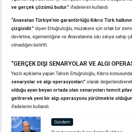
ve gerçek çözümü budur.”
ifadelerini kullandı.
“Anavatan Türkiye’nin garantörlüğü Kıbrıs Türk halkını
çizgisidir.”
diyen Ertuğruloğlu, müzakere için ortak bir zemi
dırılmasına
Tatilde tanıştıkları genç kıza tecavüz ed
devletine, egemenliğine ve Anavatanına sıkı sıkıya sahip ç
lmasına
sanığa 10-12 yıl hapis
olmadığını belirtti.
“GERÇEK DIŞI SENARYOLAR VE ALGI OPER
Yazılı açıklama yapan Tahsin Ertuğruloğlu, Kıbrıs konusunda
senaryolar ve algı operasyonları”
olarak değerlendirere
olduğu ayan beyan ortada olan senaryoları temcit pila
getirerek yeni bir algı operasyonu yürütmekte olduğunu
ifadelerini kullandı.
Gündem