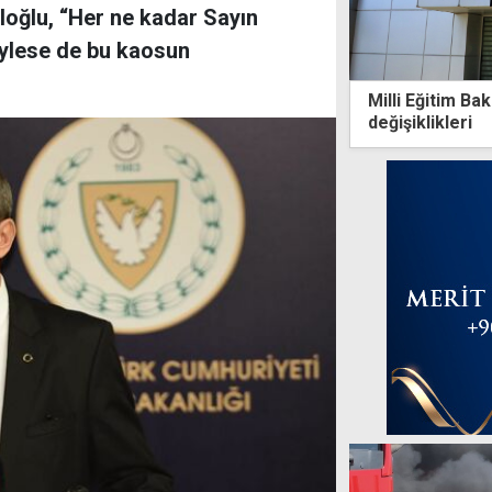
uloğlu, “Her ne kadar Sayın
öylese de bu kaosun
Milli Eğitim Ba
değişiklikleri