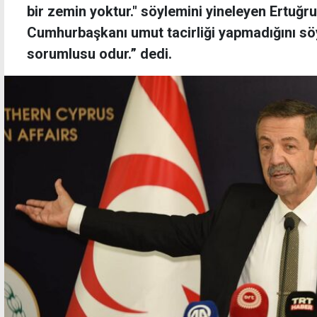
bir zemin yoktur." söylemini yineleyen Ertuğr
Cumhurbaşkanı umut tacirliği yapmadığını s
sorumlusu odur.” dedi.