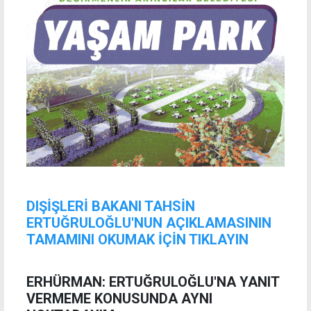
DIŞİŞLERİ BAKANI TAHSİN
ERTUĞRULOĞLU'NUN AÇIKLAMASININ
TAMAMINI OKUMAK İÇİN TIKLAYIN
ERHÜRMAN: ERTUĞRULOĞLU'NA YANIT
VERMEME KONUSUNDA AYNI