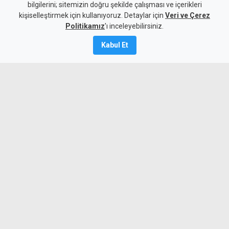
bilgilerini; sitemizin doğru şekilde çalışması ve içerikleri
Gündem
KKTC
kişiselleştirmek için kullanıyoruz. Detaylar için
Veri ve Çerez
Dr. Şemsi Kazım Erkman
Politikamız
'ı inceleyebilirsiniz.
yaşamını yitirdi
Kabul Et
7 Ağustos 2026
A
A
Kıbrıs Türk toplumunun ilk hekimlerinden
ve siyasi isimlerinden Dr. Şemsi Kazım
Erkman hayatını kaybetti.