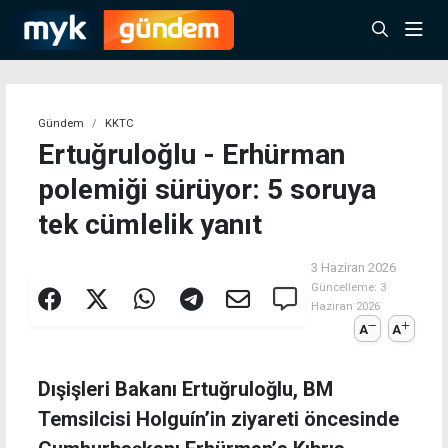
Gündem
KKTC
Ertuğruloğlu - Erhürman
polemiği sürüyor: 5 soruya
tek cümlelik yanıt
3 Haziran 2026
Güncelleme:
3
Haziran 2026
A
A
Dışişleri Bakanı Ertuğruloğlu, BM
Temsilcisi Holguín’in ziyareti öncesinde