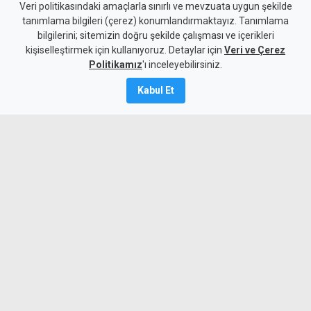
Süpermarketteki saldırının
Veri politikasındaki amaçlarla sınırlı ve mevzuata uygun şekilde
tanımlama bilgileri (çerez) konumlandırmaktayız. Tanımlama
zanlısı, "mağduru takip
bilgilerini; sitemizin doğru şekilde çalışması ve içerikleri
kişiselleştirmek için kullanıyoruz. Detaylar için
ederek olayı gerçekleştirmiş"
Veri ve Çerez
Politikamız
'ı inceleyebilirsiniz.
Kamalı Haber,
6
Kabul Et
Ağustos 2026
Güncelleme:
6 Ağustos
2026
A
A
Süpermarkette bir kadını defalarca
bıçaklayarak ağır yaralayan zanlı
mahkemeye çıkarıldı. Polis, mağdurun
sağlık durumunun ciddiyetini
koruduğunu, yaşamını yitirmesi halinde
suçun teşebbüsten öte katillik suçuna
dönüşebileceğini belirtti.