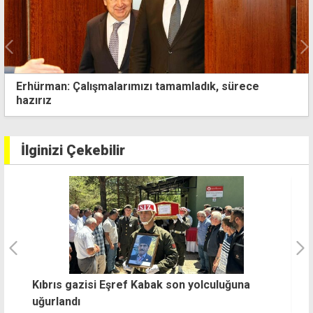
İskele'de 7 köyde kesinti yapılacak
İlginizi Çekebilir
Kıbrıs gazisi Eşref Kabak son yolculuğuna
R
uğurlandı
T