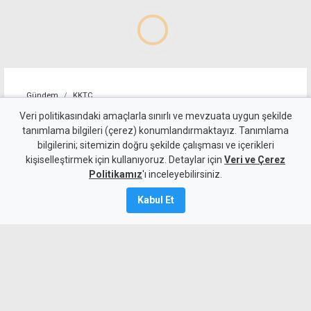
Gündem
KKTC
"Cengiz Topel'in tebessüm
Veri politikasındaki amaçlarla sınırlı ve mevzuata uygun şekilde
tanımlama bilgileri (çerez) konumlandırmaktayız. Tanımlama
eden masum yüzü, halen
bilgilerini; sitemizin doğru şekilde çalışması ve içerikleri
kişiselleştirmek için kullanıyoruz. Detaylar için
gözlerimin önünden gitmiyor"
Veri ve Çerez
Politikamız
'ı inceleyebilirsiniz.
8 Ağustos 2026
Kabul Et
Güncelleme:
8 Ağustos
2026
A
A
Şehit Pilot Yüzbaşı Topel'in otopsisinde
bulunan Dr. Ayten Berkalp o günleri