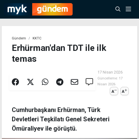
Gündem
KKTC
Erhürman'dan TDT ile ilk
temas
17 Nisan 2026
Güncelleme:
17
Nisan 2026
A
A
Cumhurbaşkanı Erhürman, Türk
Devletleri Teşkilatı Genel Sekreteri
Ömüraliyev ile görüştü.