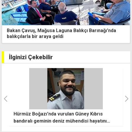
Eşine "şiddet tehdidi, telefonda taciz ve fiziksel
şiddet" suçlarından tutuklandı
İlginizi Çekebilir
Hürmüz Boğazı'nda vurulan Güney Kıbrıs
H
bandıralı geminin deniz mühendisi hayatını
o
kaybetti