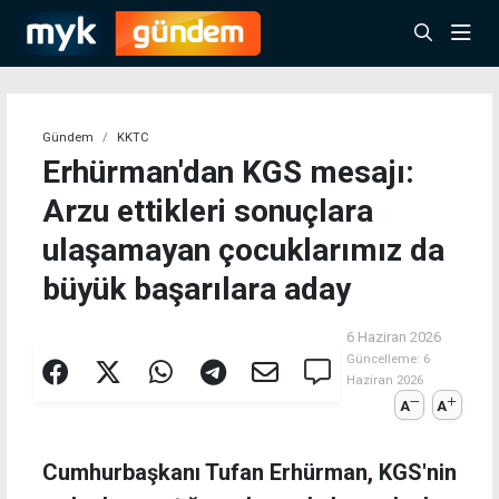
Gündem
KKTC
Erhürman'dan KGS mesajı:
Arzu ettikleri sonuçlara
ulaşamayan çocuklarımız da
büyük başarılara aday
6 Haziran 2026
Güncelleme:
6
Haziran 2026
A
A
Cumhurbaşkanı Tufan Erhürman, KGS'nin