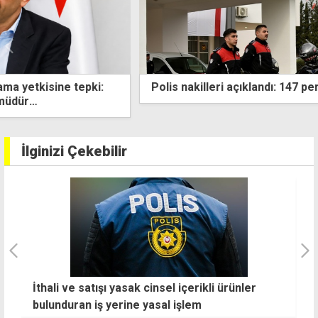
Polis nakilleri açıklandı: 147 personelin yeri değişti
İlginizi Çekebilir
İthali ve satışı yasak cinsel içerikli ürünler
B
bulunduran iş yerine yasal işlem