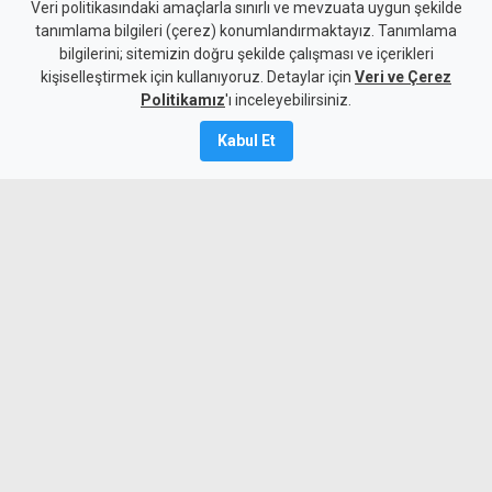
Girne-Değirmenlik Dağ
Veri politikasındaki amaçlarla sınırlı ve mevzuata uygun şekilde
tanımlama bilgileri (çerez) konumlandırmaktayız. Tanımlama
Yolu'nun bir bölümü yarın
bilgilerini; sitemizin doğru şekilde çalışması ve içerikleri
kişiselleştirmek için kullanıyoruz. Detaylar için
trafiğe kapatılacak
Veri ve Çerez
Politikamız
'ı inceleyebilirsiniz.
8 Ağustos 2026
Kabul Et
Güncelleme:
8 Ağustos
2026
A
A
Karayolları Dairesi, Karayolu Master
Planı kapsamında sürdürülen çalışmalar
nedeniyle yarın 10.00-13.00 saatleri
arasında Girne Acapulco Kavşağı ile
Değirmenlik Yol Ayrımı arasındaki yolun
araç trafiğine kapatılacağını açıkladı.