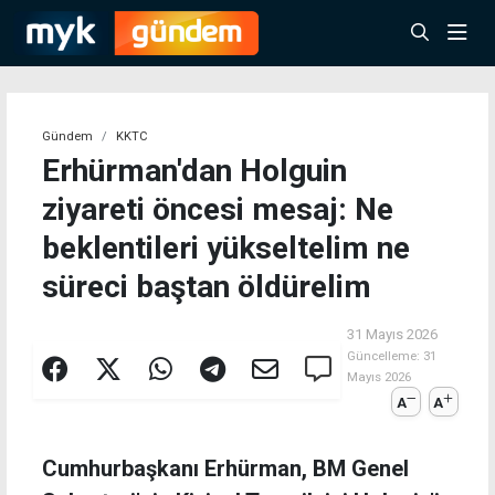
Gündem
KKTC
Erhürman'dan Holguin
ziyareti öncesi mesaj: Ne
beklentileri yükseltelim ne
süreci baştan öldürelim
31 Mayıs 2026
Güncelleme:
31
Mayıs 2026
A
A
Cumhurbaşkanı Erhürman, BM Genel