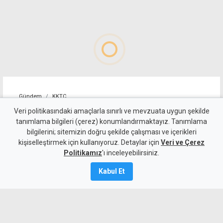
Gündem
KKTC
YDP'nin LTB Başkan Adayı
Veri politikasındaki amaçlarla sınırlı ve mevzuata uygun şekilde
tanımlama bilgileri (çerez) konumlandırmaktayız. Tanımlama
Dr. Özkul Haraç Oldu
bilgilerini; sitemizin doğru şekilde çalışması ve içerikleri
kişiselleştirmek için kullanıyoruz. Detaylar için
Veri ve Çerez
6 Ağustos 2026
Politikamız
'ı inceleyebilirsiniz.
Güncelleme:
6 Ağustos
2026
Kabul Et
A
A
Yeniden Doğuş Partisi Genel Başkanı