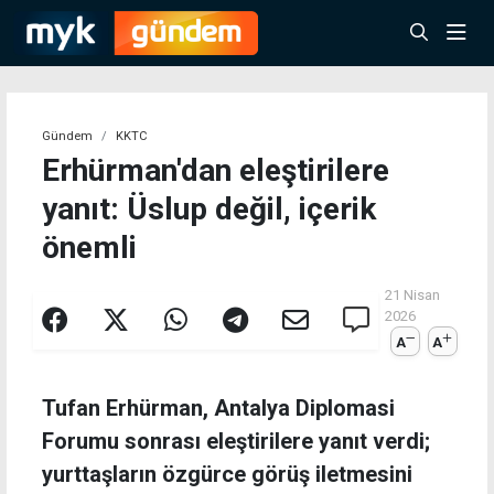
Gündem
KKTC
Erhürman'dan eleştirilere
yanıt: Üslup değil, içerik
önemli
21 Nisan
2026
A
A
Tufan Erhürman, Antalya Diplomasi
Forumu sonrası eleştirilere yanıt verdi;
yurttaşların özgürce görüş iletmesini