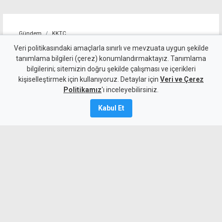
Gündem
KKTC
Öztürkler'den Fidan'a
Veri politikasındaki amaçlarla sınırlı ve mevzuata uygun şekilde
tanımlama bilgileri (çerez) konumlandırmaktayız. Tanımlama
teşekkür: Egemen eşitlikten
bilgilerini; sitemizin doğru şekilde çalışması ve içerikleri
kişiselleştirmek için kullanıyoruz. Detaylar için
taviz verilmeyecek
Veri ve Çerez
Politikamız
'ı inceleyebilirsiniz.
9 Ağustos 2026
Kabul Et
A
A
Cumhuriyet Meclisi Başkanı Ziya
Öztürkler, Hatay’daki temaslarında
Türkiye’nin Kıbrıs konusundaki
desteğine teşekkür etti. Öztürkler,
KKTC’nin egemen eşitlik ve eşit
uluslararası statüden taviz