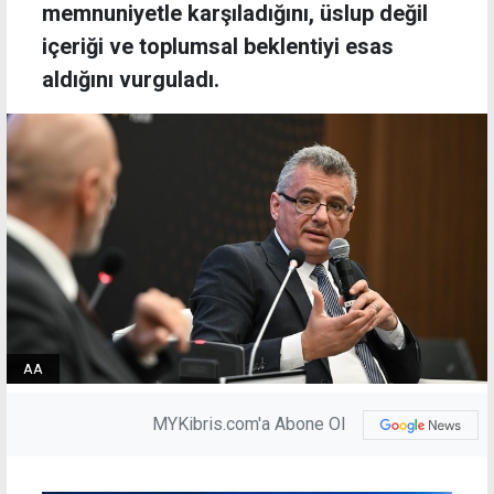
memnuniyetle karşıladığını, üslup değil
içeriği ve toplumsal beklentiyi esas
aldığını vurguladı.
AA
MYKibris.com'a Abone Ol