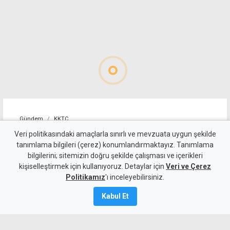
Gündem
KKTC
Geçitköy'deki ölümlü kazada
Veri politikasındaki amaçlarla sınırlı ve mevzuata uygun şekilde
tanımlama bilgileri (çerez) konumlandırmaktayız. Tanımlama
sürücüyü gizlemeye
bilgilerini; sitemizin doğru şekilde çalışması ve içerikleri
kişiselleştirmek için kullanıyoruz. Detaylar için
çalıştılar: 4 kişi tutuklandı
Veri ve Çerez
Politikamız
'ı inceleyebilirsiniz.
7 Ağustos 2026
Kabul Et
Güncelleme:
8 Ağustos
2026
A
A