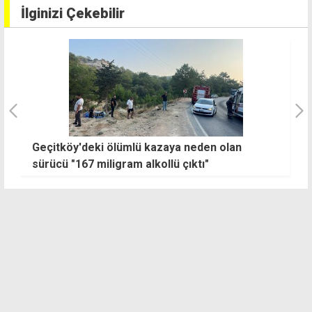
İlginizi Çekebilir
Geçitköy'deki ölümlü kazaya neden olan
"
sürücü "167 miligram alkollü çıktı"
s