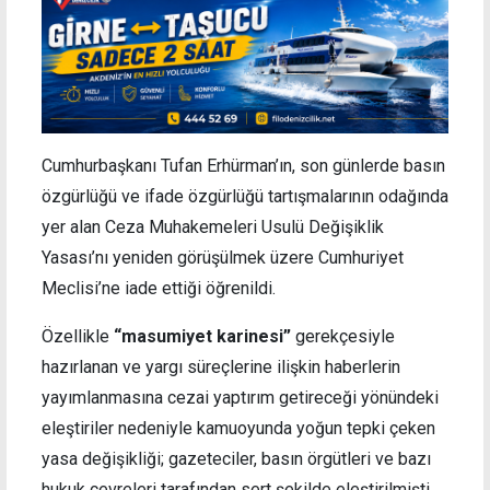
Cumhurbaşkanı Tufan Erhürman’ın, son günlerde basın
özgürlüğü ve ifade özgürlüğü tartışmalarının odağında
yer alan Ceza Muhakemeleri Usulü Değişiklik
Yasası’nı yeniden görüşülmek üzere Cumhuriyet
Meclisi’ne iade ettiği öğrenildi.
Özellikle
“masumiyet karinesi”
gerekçesiyle
hazırlanan ve yargı süreçlerine ilişkin haberlerin
yayımlanmasına cezai yaptırım getireceği yönündeki
eleştiriler nedeniyle kamuoyunda yoğun tepki çeken
yasa değişikliği; gazeteciler, basın örgütleri ve bazı
hukuk çevreleri tarafından sert şekilde eleştirilmişti.