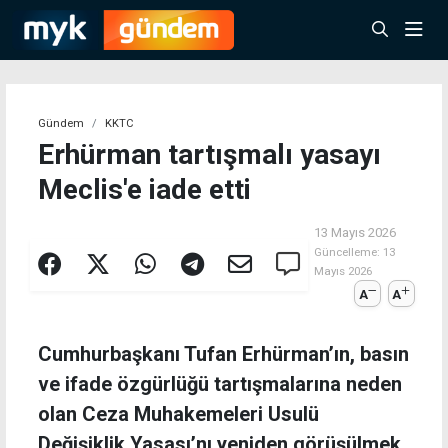
Gündem
KKTC
Erhürman tartışmalı yasayı
Meclis'e iade etti
13 Mayıs 2026
Güncelleme:
13
Mayıs 2026
A
A
Cumhurbaşkanı Tufan Erhürman’ın, basın
ve ifade özgürlüğü tartışmalarına neden
olan Ceza Muhakemeleri Usulü
Değişiklik Yasası’nı yeniden görüşülmek