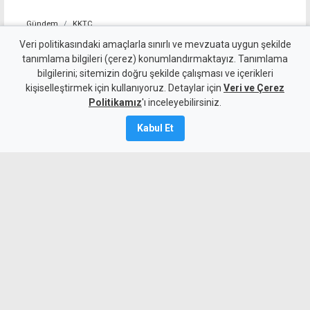
Gündem
KKTC
Tatilde tanıştıkları genç kıza
Veri politikasındaki amaçlarla sınırlı ve mevzuata uygun şekilde
tanımlama bilgileri (çerez) konumlandırmaktayız. Tanımlama
tecavüz eden 5 sanığa 10-12
bilgilerini; sitemizin doğru şekilde çalışması ve içerikleri
kişiselleştirmek için kullanıyoruz. Detaylar için
yıl hapis
Veri ve Çerez
Politikamız
'ı inceleyebilirsiniz.
6 Ağustos 2026
Kabul Et
Güncelleme:
6 Ağustos
2026
A
A
Girne'de 13 Nisan 2024 tarihinde, bayram
tatili için geldikleri ülkede bir eğlence
mekanında tanıştıkları, o dönemde 18
yaşında olan genç kıza tecavüz edip o
anları kayda alan 5 sanık, 10 ila 12 yıl