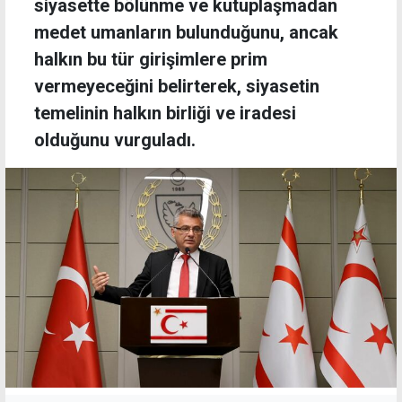
siyasette bölünme ve kutuplaşmadan
medet umanların bulunduğunu, ancak
halkın bu tür girişimlere prim
vermeyeceğini belirterek, siyasetin
temelinin halkın birliği ve iradesi
olduğunu vurguladı.