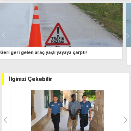
Güney Kıbrıs'a asılan İsrailli siyasetçiye ait seçim
afişine Filistin renklerinde boya atıldı
İlginizi Çekebilir