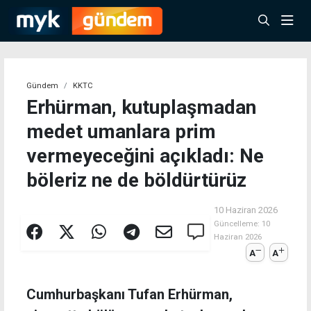
Gündem
KKTC
Erhürman, kutuplaşmadan
medet umanlara prim
vermeyeceğini açıkladı: Ne
böleriz ne de böldürtürüz
10 Haziran 2026
Güncelleme:
10
Haziran 2026
A
A
Cumhurbaşkanı Tufan Erhürman,