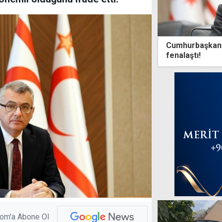
Cumhurbaşkanı 
fenalaştı!
com'a Abone Ol