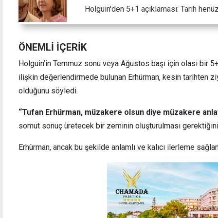
Holguin'den 5+1 açıklaması: Tarih henü
ÖNEMLİ İÇERİK
Holguin’in Temmuz sonu veya Ağustos başı için olası bir 5+
ilişkin değerlendirmede bulunan Erhürman, kesin tarihten ziy
olduğunu söyledi.
“Tufan Erhürman, müzakere olsun diye müzakere anlayı
somut sonuç üretecek bir zeminin oluşturulması gerektiğini 
Erhürman, ancak bu şekilde anlamlı ve kalıcı ilerleme sağlan