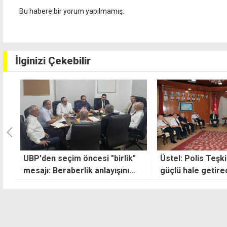
Bu habere bir yorum yapılmamış.
İlginizi Çekebilir
Üstel: Polis Teşkilatı'nı daha
Lefkoşa'da tören
güçlü hale getireceğiz
nedeniyle bazı yol
kapatıldı