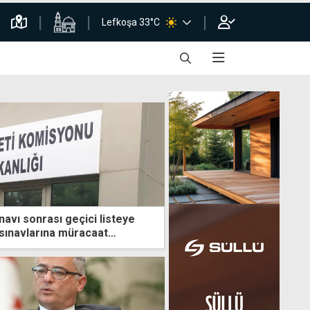
Lefkoşa 33°C
avı sonrası geçici listeye
 sınavlarına müracaat