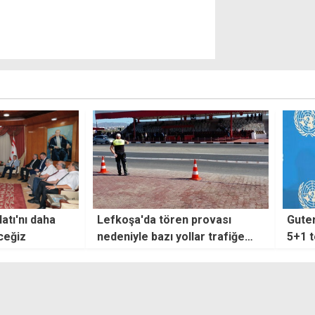
 provası
Guterres: Hazır olunduğunda
Çele
lar trafiğe
5+1 toplantısı düzenleyeceğim,
siste
taraflardan çabalarını
yoğunlaştırmalarını istedim