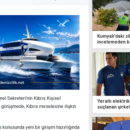
Kumyalı'daki s
incelemeden k
bulguları
el Sekreteri’nin Kıbrıs Kişisel
Yeraltı elektri
i görüşmede, Kıbrıs meselesine ilişkin
suçlanan şirket
 konusunda yeni bir girişim hazırlığında