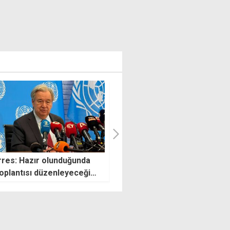
r'den karma oy ve seçim
CTP: Halk hem karanlıkta h
mi tartışmalarına tepki
de en pahalı elektriği kullanı