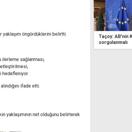
yaklaşım öngördüklerini belirtti.
 AB'nin Kıbrıs'taki tutumu
Kumyalı'da çök
lanmalı
kalan işçi 3 sa
 ilerleme sağlanması,
etleştirilmesi,
 hedefleniyor.
lındığını ifade etti.
kin yaklaşımının net olduğunu belirterek