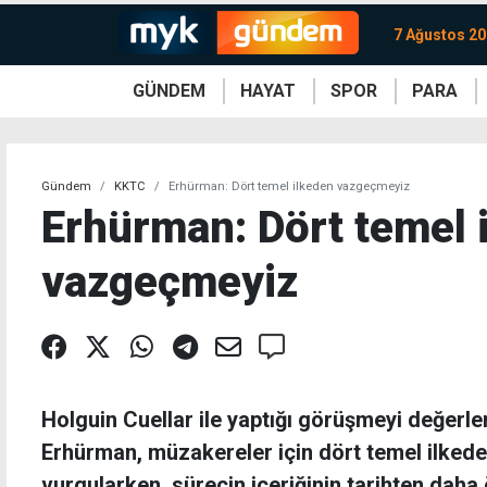
7 Ağustos 2
GÜNDEM
HAYAT
SPOR
PARA
KKTC
Magazin
KKTC
Ekonomi
Türkiye
Türkiye
Kripto
Sağlık
Güney
Avrupa
Döviz
Kadın
Dünya
Dünya
Borsa
Lezzetler
Çev
Gündem
KKTC
Erhürman: Dört temel ilkeden vazgeçmeyiz
Erhürman: Dört temel 
vazgeçmeyiz
Holguin Cuellar ile yaptığı görüşmeyi değer
Erhürman, müzakereler için dört temel ilkede
vurgularken, sürecin içeriğinin tarihten daha 