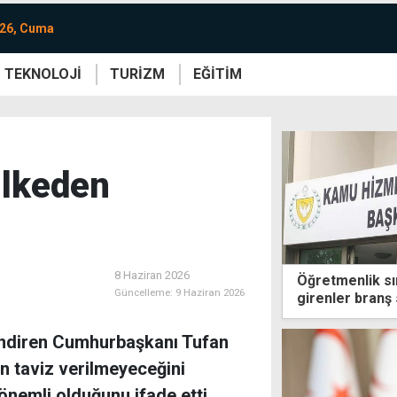
026, Cuma
TEKNOLOJİ
TURİZM
EĞİTİM
re
Yaşam
Sanat
Etkinlik
ilkeden
8 Haziran 2026
Öğretmenlik sın
Güncelleme:
9 Haziran 2026
girenler branş
edebilecek
lendiren Cumhurbaşkanı Tufan
n taviz verilmeyeceğini
önemli olduğunu ifade etti.