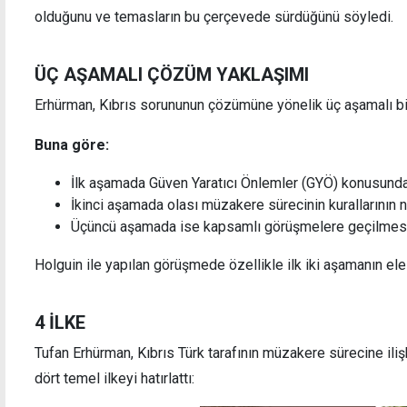
olduğunu ve temasların bu çerçevede sürdüğünü söyledi.
ÜÇ AŞAMALI ÇÖZÜM YAKLAŞIMI
Erhürman, Kıbrıs sorununun çözümüne yönelik üç aşamalı bir 
Uyuşturucu zanlısı 9 günlük tutukluluğun
Taçoy:
ardından teminatla serbest bırakıldı
sorgu
Buna göre:
İlk aşamada Güven Yaratıcı Önlemler (GYÖ) konusunda
İkinci aşamada olası müzakere sürecinin kurallarının n
Üçüncü aşamada ise kapsamlı görüşmelere geçilmesi
Holguin ile yapılan görüşmede özellikle ilk iki aşamanın ele a
4 İLKE
Tufan Erhürman, Kıbrıs Türk tarafının müzakere sürecine iliş
dört temel ilkeyi hatırlattı: