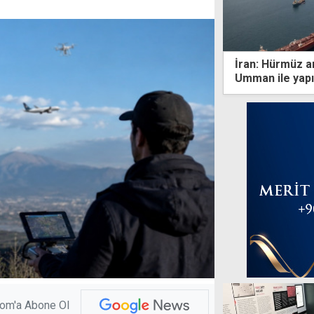
İran: Hürmüz an
Umman ile yapı
com'a Abone Ol