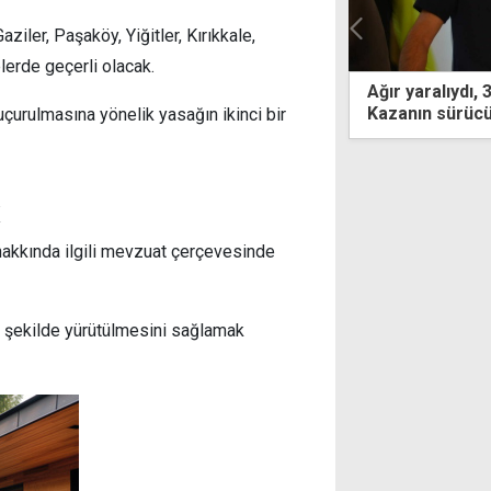
ziler, Paşaköy, Yiğitler, Kırıkkale,
lerde geçerli olacak.
aralıydı, 3 ay sonra hayatını kaybetti:
İskele'de 7 köy
ın sürücüsü teminata bağlandı
 uçurulmasına yönelik yasağın ikinci bir
 hakkında ilgili mevzuat çerçevesinde
li şekilde yürütülmesini sağlamak