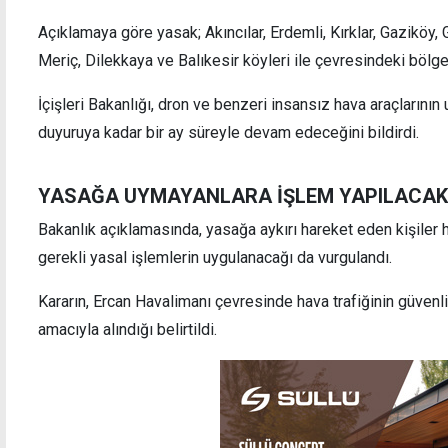
Açıklamaya göre yasak; Akıncılar, Erdemli, Kırklar, Gaziköy, Ga
Meriç, Dilekkaya ve Balıkesir köyleri ile çevresindeki bölge
Uyuşturucu zanlısı 9 günlük tutukluluğun
Ağır y
ardından teminatla serbest bırakıldı
Kazan
İçişleri Bakanlığı, dron ve benzeri insansız hava araçlarının
duyuruya kadar bir ay süreyle devam edeceğini bildirdi.
YASAĞA UYMAYANLARA İŞLEM YAPILACAK
Bakanlık açıklamasında, yasağa aykırı hareket eden kişiler
gerekli yasal işlemlerin uygulanacağı da vurgulandı.
Kararın, Ercan Havalimanı çevresinde hava trafiğinin güven
amacıyla alındığı belirtildi.