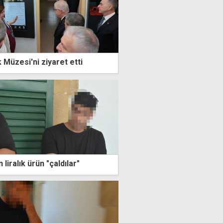
k Müzesi'ni ziyaret etti
liralık ürün "çaldılar"