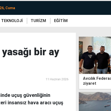
026, Cuma
TEKNOLOJİ
TURİZM
EĞİTİM
re
Yaşam
Sanat
Etkinlik
yasağı bir ay
Avcılık Federa
11 Haziran 2026
ziyaret
sinde uçuş güvenliğinin
ri insansız hava aracı uçuş