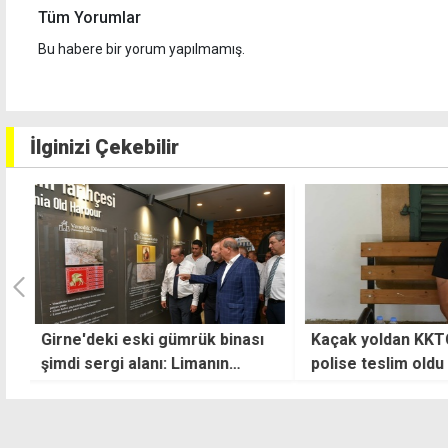
Tüm Yorumlar
Bu habere bir yorum yapılmamış.
İlginizi Çekebilir
Kaçak yoldan KKTC'ye girip,
"Türkiye'nin nihai
polise teslim oldu
KKTC'yi Doğu Akd
merkezi haline g