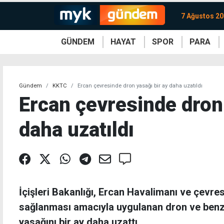
7 Ağustos 2
GÜNDEM
HAYAT
SPOR
PARA
KKTC
Magazin
KKTC
Ekonomi
Türkiye
Türkiye
Kripto
Sağlık
Güney
Avrupa
Döviz
Kadın
Dünya
Dünya
Borsa
Lezzetler
Çev
Gündem
KKTC
Ercan çevresinde dron yasağı bir ay daha uzatıldı
Ercan çevresinde dron 
daha uzatıldı
İçişleri Bakanlığı, Ercan Havalimanı ve çevre
sağlanması amacıyla uygulanan dron ve benze
yasağını bir ay daha uzattı.