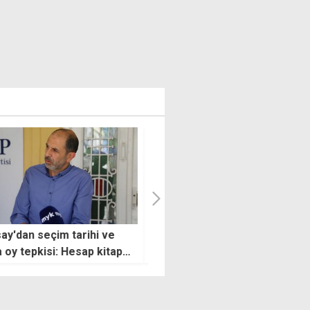
'de ''KKTC'nin adı KTC
Evinde sentetik uyuşturucula
'' önerisi reddedildi
yakalandı: Maddeler analize
gönderilecek