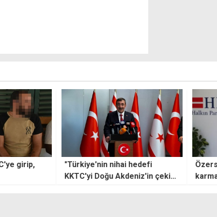
 hedefi
Özersay'dan seçim tarihi ve
TBMM
eniz'in çekim
karma oy tepkisi: Hesap kitap
olsun
etirmek"
kendilerini seçtirmek için