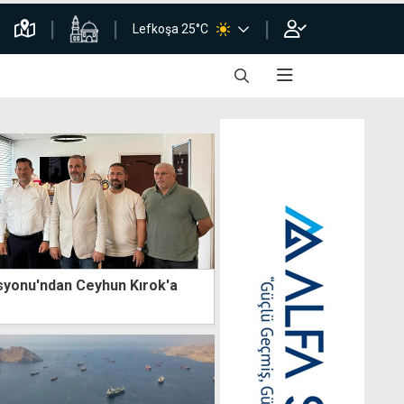
Lefkoşa 25°C
syonu'ndan Ceyhun Kırok'a