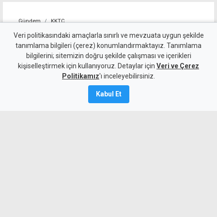
Gündem
KKTC
Nizam Allanazarov
Veri politikasındaki amaçlarla sınırlı ve mevzuata uygun şekilde
tanımlama bilgileri (çerez) konumlandırmaktayız. Tanımlama
cinayetinde tek zanlı M.Q.
bilgilerini; sitemizin doğru şekilde çalışması ve içerikleri
kişiselleştirmek için kullanıyoruz. Detaylar için
kaldı, 6 zanlı aklandı
Veri ve Çerez
Politikamız
'ı inceleyebilirsiniz.
7 Ağustos 2026
Kabul Et
Güncelleme:
7 Ağustos
2026
A
A
Girne'deki Nizam Allanazarov
cinayetinde 7 zanlıdan 6'sının olayla
bağlantısının bulunmadığının tespit
edilirken, tek zanlı olayı gerçekleştiren
M.Q. kaldı. Zanlı hakkında 7 gün ek